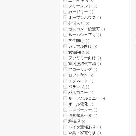
二世帯住宅
(-)
フリーレント
(-)
カードキー
(-)
オープンハウス
(-)
外国人可
(-)
ガスコンロ設置可
(-)
ルームシェア可
(-)
学生向け
(-)
カップル向け
(-)
女性向け
(-)
ファミリー向け
(-)
室内洗濯機置場
(-)
フローリング
(-)
ロフト付き
(-)
メゾネット
(-)
ベランダ
(-)
バルコニー
(-)
ルーフバルコニー
(-)
オール電化
(-)
エレベーター
(-)
照明器具付き
(-)
駐輪場
(-)
バイク置場あり
(-)
家具・家電付き
(-)