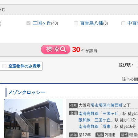
込む
三国ヶ丘
百舌鳥八幡
中百
)
(40)
(3)
30
件が該当
並び順：
空室物件のみ表示
該当公開
メゾンクロッシー
大阪府
堺市堺区
向陵西町
２丁
住所
交通
南海高野線
「
三国ヶ丘
」駅 徒歩1
阪和線
「
三国ケ丘
」駅 徒歩11分
南海高野線
「
堺東
」駅 徒歩16分
築12年
2階建
軽量
築年
階数
構造