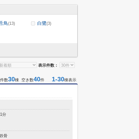
舌鳥
白鷺
(13)
(3)
表示件数：
30
40
1-30
件数
棟 空き数
件
棟表示
1分
鉄骨