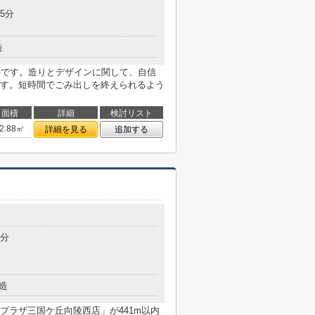
5分
造
好です。造りとデザインに関して、自信
す。短時間でごみ出しを終えられるよう
面積
詳細
検討リスト
2.88㎡
詳細を見る
追加する
3分
造
プラザ三国ケ丘向陵西店」が441m以内