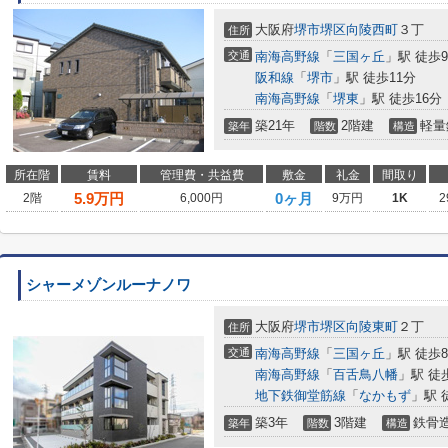
大阪府
堺市堺区
向陵西町
３丁
住所
交通
南海高野線
「
三国ヶ丘
」駅 徒歩
阪和線
「
堺市
」駅 徒歩11分
南海高野線
「
堺東
」駅 徒歩16分
築21年
2階建
軽量
築年
階数
構造
所在階
賃料
管理費・共益費
敷金
礼金
間取り
5.9
万円
0ヶ月
2階
6,000円
9万円
1K
2
シャーメゾンルーナノワ
大阪府
堺市堺区
向陵東町
２丁
住所
交通
南海高野線
「
三国ヶ丘
」駅 徒歩
南海高野線
「
百舌鳥八幡
」駅 徒
地下鉄御堂筋線
「
なかもず
」駅 
築3年
3階建
鉄骨
築年
階数
構造