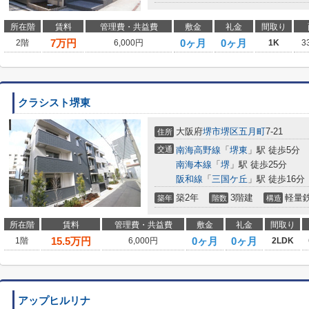
所在階
賃料
管理費・共益費
敷金
礼金
間取り
7
万円
0ヶ月
0ヶ月
2階
6,000円
1K
3
クラシスト堺東
大阪府
堺市堺区
五月町
7-21
住所
交通
南海高野線
「
堺東
」駅 徒歩5分
南海本線
「
堺
」駅 徒歩25分
阪和線
「
三国ケ丘
」駅 徒歩16分
築2年
3階建
軽量
築年
階数
構造
所在階
賃料
管理費・共益費
敷金
礼金
間取り
15.5
万円
0ヶ月
0ヶ月
1階
6,000円
2LDK
アップヒルリナ