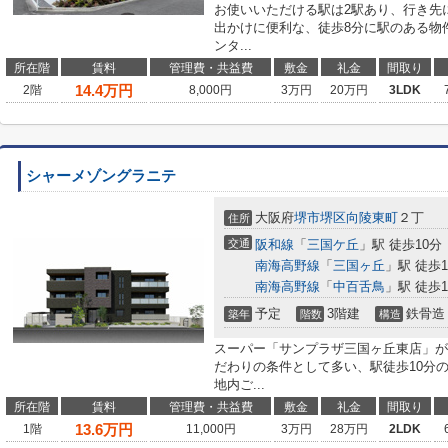
お使いいただける駅は2駅あり、行き先
出かけに便利な、徒歩8分に駅のある物
ンタ...
所在階
賃料
管理費・共益費
敷金
礼金
間取り
14.4
万円
2階
8,000円
3万円
20万円
3LDK
シャーメゾングラニテ
大阪府
堺市堺区
向陵東町
２丁
住所
交通
阪和線
「
三国ケ丘
」駅 徒歩10分
南海高野線
「
三国ヶ丘
」駅 徒歩1
南海高野線
「
中百舌鳥
」駅 徒歩1
予定
3階建
鉄骨造
築年
階数
構造
スーパー「サンプラザ三国ヶ丘東店」が
だわりの条件として多い、駅徒歩10分
地内ご...
所在階
賃料
管理費・共益費
敷金
礼金
間取り
13.6
万円
1階
11,000円
3万円
28万円
2LDK