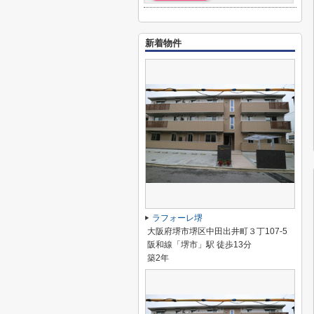
新着物件
ラフォーレ堺
大阪府堺市堺区中田出井町３丁107-5
阪和線「堺市」駅 徒歩13分
築2年