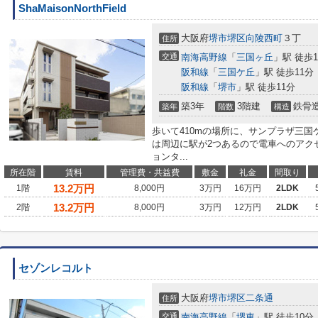
ShaMaisonNorthField
大阪府
堺市堺区
向陵西町
３丁
住所
交通
南海高野線
「
三国ヶ丘
」駅 徒歩1
阪和線
「
三国ケ丘
」駅 徒歩11分
阪和線
「
堺市
」駅 徒歩11分
築3年
3階建
鉄骨
築年
階数
構造
歩いて410mの場所に、サンプラザ三
は周辺に駅が2つあるので電車へのアク
ョンタ...
所在階
賃料
管理費・共益費
敷金
礼金
間取り
13.2
万円
1階
8,000円
3万円
16万円
2LDK
13.2
万円
2階
8,000円
3万円
12万円
2LDK
セゾンレコルト
大阪府
堺市堺区
二条通
住所
交通
南海高野線
「
堺東
」駅 徒歩10分