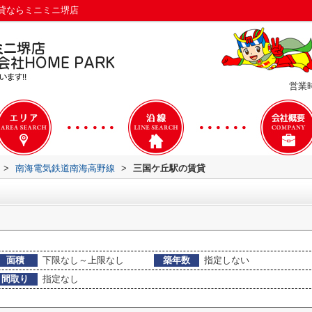
貸ならミニミニ堺店
営業時
>
南海電気鉄道南海高野線
>
三国ケ丘駅の賃貸
面積
下限なし～上限なし
築年数
指定しない
間取り
指定なし