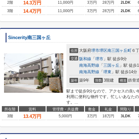
14.3
万円
2階
11,000円
3万円
28万円
2LDK
14.4
万円
3階
11,000円
3万円
28万円
2LDK
Sincerity南三国ヶ丘
大阪府
堺市堺区
南三国ヶ丘町
６丁
住所
交通
阪和線
「
堺市
」駅 徒歩9分
南海高野線
「
三国ヶ丘
」駅 徒歩1
南海高野線
「
堺東
」駅 徒歩14分
築9年
3階建
鉄骨
築年
階数
構造
駅まで徒歩9分なので、アクセスの良い
利用に便利な物件です。忙しいあなたの
す。...
所在階
賃料
管理費・共益費
敷金
礼金
間取り
13.4
万円
3階
5,000円
3万円
18万円
3LDK