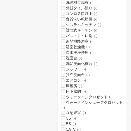
洗濯機置場有
(-)
外観タイル張り
(-)
コンロ２口以上
(-)
食器洗い乾燥機
(-)
システムキッチン
(-)
対面式キッチン
(-)
バス・トイレ別
(-)
追焚機能浴室
(-)
浴室乾燥機
(-)
温水洗浄便座
(-)
洗面台
(-)
洗髪洗面化粧台
(-)
シャワー
(-)
独立洗面台
(-)
エアコン
(-)
床暖房
(-)
床下収納
(-)
ウォークインクロゼット
(-)
ウォークインシューズクロゼット
(-)
収納豊富
(-)
CS
(-)
BS
(-)
CATV
(-)