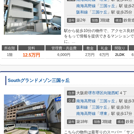
南海高野線
「
三国ヶ丘
」駅 徒歩2
阪和線
「
三国ケ丘
」駅 徒歩25分
築2年
3階建
鉄骨
築年
階数
構造
駅から徒歩10分の物件で、アクセス良
をもって情報を提供できるマンションで
に、...
所在階
賃料
管理費・共益費
敷金
礼金
間取り
12.5
万円
1階
6,000円
2万円
6万円
2LDK
6
Southグランドメゾン三国ヶ丘
大阪府
堺市堺区
向陵西町
４丁
住所
交通
南海高野線
「
三国ヶ丘
」駅 徒歩
阪和線
「
三国ケ丘
」駅 徒歩3分
南海高野線
「
堺東
」駅 徒歩17分
築18年
3階建
鉄骨
築年
階数
構造
こちらの物件は最寄りのスーパー「サン