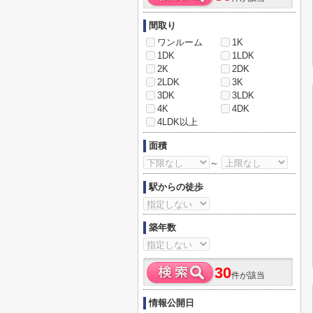
間取り
ワンルーム
1K
1DK
1LDK
2K
2DK
2LDK
3K
3DK
3LDK
4K
4DK
4LDK以上
面積
～
駅からの徒歩
築年数
30
件が該当
情報公開日