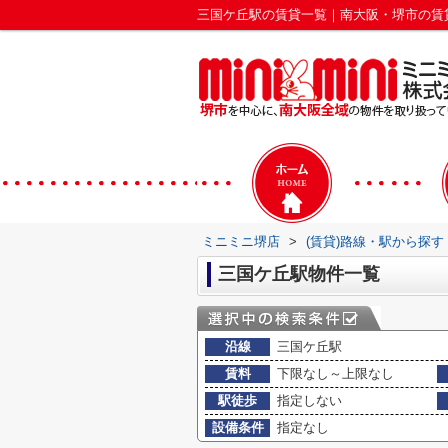
三国ケ丘駅の賃貸一覧｜南大阪・堺市の賃
ミニミニ堺店
>
(賃貸)路線・駅から探す
三国ケ丘駅物件一覧
沿線
三国ケ丘駅
賃料
下限なし～上限なし
駅徒歩
指定しない
設備条件
指定なし