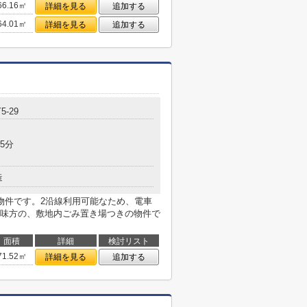
66.16㎡
詳細を見る
追加する
64.01㎡
詳細を見る
追加する
5-29
5分
造
物件です。2沿線利用可能なため、電車
味方の、敷地内ごみ置き場つきの物件で
面積
詳細
検討リスト
71.52㎡
詳細を見る
追加する