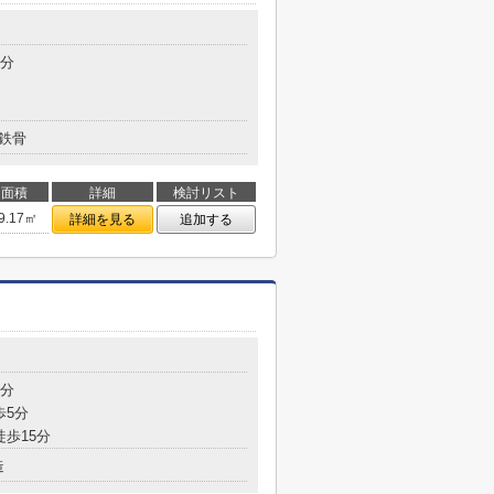
9分
鉄骨
面積
詳細
検討リスト
9.17㎡
詳細を見る
追加する
8分
歩5分
徒歩15分
造