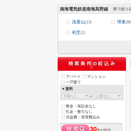
南海電気鉄道南海高野線
駅で絞り
浅香山
堺東
(13)
(96
初芝
(1)
アパート
マンション
一戸建て
▼賃料
～
敷金・保証金なし
礼金・敷引なし
共益費・管理費込み
30
件が該当