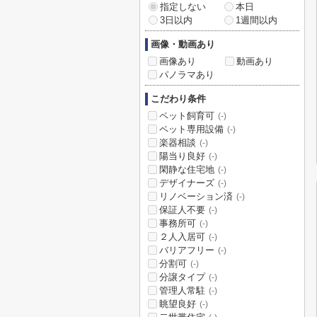
指定しない
本日
3日以内
1週間以内
画像・動画あり
画像あり
動画あり
パノラマあり
こだわり条件
ペット飼育可
(-)
ペット専用設備
(-)
楽器相談
(-)
陽当り良好
(-)
閑静な住宅地
(-)
デザイナーズ
(-)
リノベーション済
(-)
保証人不要
(-)
事務所可
(-)
２人入居可
(-)
バリアフリー
(-)
分割可
(-)
分譲タイプ
(-)
管理人常駐
(-)
眺望良好
(-)