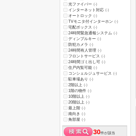
光ファイバー
(-)
インターネット対応
(-)
オートロック
(-)
TVモニタ付インターホン
(-)
宅配ボックス
(-)
24時間緊急通報システム
(-)
ディンプルキー
(-)
防犯カメラ
(-)
24時間有人管理
(-)
フロントサービス
(-)
24時間ゴミ出し可
(-)
住戸内覧可能
(-)
コンシェルジュサービス
(-)
駐車場あり
(-)
2階以上
(-)
1階の物件
(-)
10階以上
(-)
20階以上
(-)
最上階
(-)
南向き
(-)
角部屋
(-)
30
件が該当