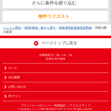
さらに条件を絞り込む
物件リクエスト
ミニミニ堺店
>
(賃貸)路線・駅から探す
>
南海電気鉄道南海高野線
>
浅香山駅
の賃貸
ページトップに戻る
営業時間:10：00～1８：00
定休日:年中無休
ホーム
会社概要
お問い合わせ
PCサイト
プライバシーポリシー
利用規約
｜アクセスマップ
｜
Copyright(c) ミニミニ堺店 株式会社ＨＯＭＥＰＡＲＫ All rights reserved.