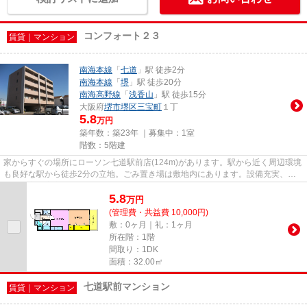
コンフォート２３
賃貸｜マンション
南海本線
「
七道
」駅 徒歩2分
南海本線
「
堺
」駅 徒歩20分
南海高野線
「
浅香山
」駅 徒歩15分
大阪府
堺市堺区
三宝町
１丁
5.8
万円
築年数：築23年 ｜募集中：
1室
階数：5階建
家からすぐの場所にローソン七道駅前店(124m)があります。駅から近く周辺環境
も良好な駅から徒歩2分の立地。ごみ置き場は敷地内にあります。設備充実、防
犯性も高い安心のマンション物...
5.8
万
円
(管理費・共益費 10,000円)
敷：0ヶ月｜礼：1ヶ月
所在階：1階
間取り：1DK
面積：32.00㎡
七道駅前マンション
賃貸｜マンション