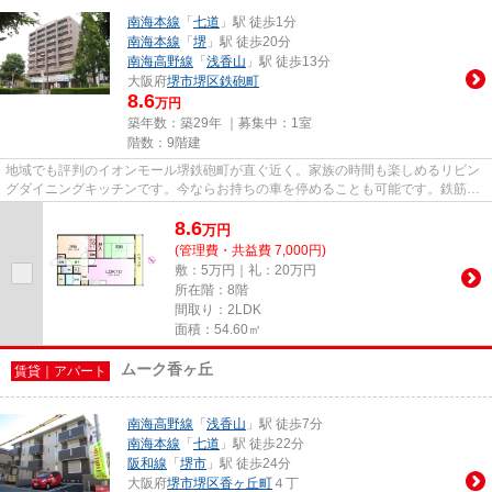
南海本線
「
七道
」駅 徒歩1分
南海本線
「
堺
」駅 徒歩20分
南海高野線
「
浅香山
」駅 徒歩13分
大阪府
堺市堺区
鉄砲町
8.6
万円
築年数：築29年 ｜募集中：
1室
階数：9階建
地域でも評判のイオンモール堺鉄砲町が直ぐ近く。家族の時間も楽しめるリビン
グダイニングキッチンです。今ならお持ちの車を停めることも可能です。鉄筋コ
ンクリート構造なので震災や...
8.6
万
円
(管理費・共益費 7,000円)
敷：5万円｜礼：20万円
所在階：8階
間取り：2LDK
面積：54.60㎡
ムーク香ヶ丘
賃貸｜アパート
南海高野線
「
浅香山
」駅 徒歩7分
南海本線
「
七道
」駅 徒歩22分
阪和線
「
堺市
」駅 徒歩24分
大阪府
堺市堺区
香ヶ丘町
４丁