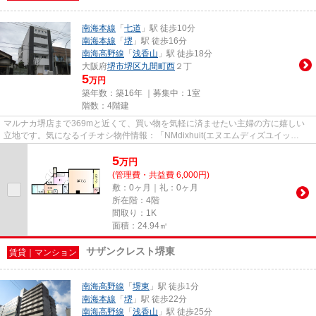
南海本線
「
七道
」駅 徒歩10分
南海本線
「
堺
」駅 徒歩16分
南海高野線
「
浅香山
」駅 徒歩18分
大阪府
堺市堺区
九間町西
２丁
5
万円
築年数：築16年 ｜募集中：
1室
階数：4階建
マルナカ堺店まで369mと近くて、買い物を気軽に済ませたい主婦の方に嬉しい
立地です。気になるイチオシ物件情報：「NMdixhuit(エヌエムディズユイッ
ト)」。幅広い層に好評な駅から徒歩...
5
万
円
(管理費・共益費 6,000円)
敷：0ヶ月｜礼：0ヶ月
所在階：4階
間取り：1K
面積：24.94㎡
サザンクレスト堺東
賃貸｜マンション
南海高野線
「
堺東
」駅 徒歩1分
南海本線
「
堺
」駅 徒歩22分
南海高野線
「
浅香山
」駅 徒歩25分