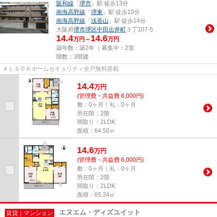
阪和線
「
堺市
」駅 徒歩13分
南海高野線
「
堺東
」駅 徒歩10分
南海高野線
「
浅香山
」駅 徒歩14分
大阪府
堺市堺区
中田出井町
３丁107-5
14.4
14.6
万円～
万円
築年数：築2年 ｜募集中：
2室
階数：3階建
ＡＬＳＯＫホームセキュリティ全戸無料搭載
14.4
万
円
(管理費・共益費 6,000円)
敷：0ヶ月｜礼：0ヶ月
所在階：2階
間取り：2LDK
面積：64.50㎡
14.6
万
円
(管理費・共益費 6,000円)
敷：0ヶ月｜礼：0ヶ月
所在階：2階
間取り：2LDK
面積：65.24㎡
エヌエム・ディズユイット
賃貸｜マンション