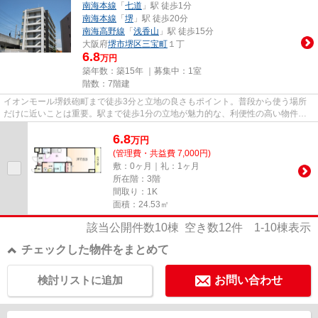
南海本線
「
七道
」駅 徒歩1分
南海本線
「
堺
」駅 徒歩20分
南海高野線
「
浅香山
」駅 徒歩15分
大阪府
堺市堺区
三宝町
１丁
6.8
万円
築年数：築15年 ｜募集中：
1室
階数：7階建
イオンモール堺鉄砲町まで徒歩3分と立地の良さもポイント。普段から使う場所
だけに近いことは重要。駅まで徒歩1分の立地が魅力的な、利便性の高い物件で
す。室内を明るく照らす陽射し...
6.8
万
円
(管理費・共益費 7,000円)
敷：0ヶ月｜礼：1ヶ月
所在階：3階
間取り：1K
面積：24.53㎡
該当公開件数
10
棟 空き数
12
件
1-10
棟表示
チェックした物件をまとめて
検討リストに追加
お問い合わせ