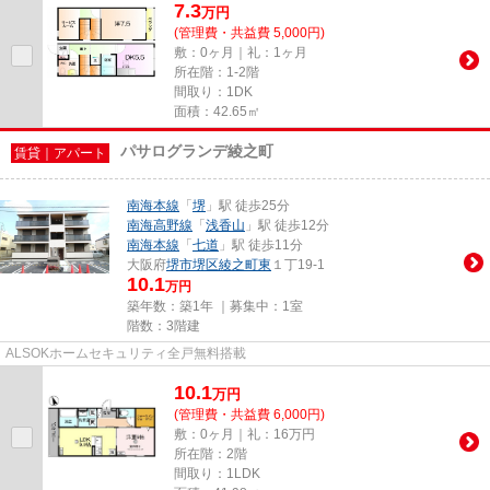
7.3
万
円
(管理費・共益費 5,000円)
敷：0ヶ月｜礼：1ヶ月
所在階：1-2階
間取り：1DK
面積：42.65㎡
パサログランデ綾之町
賃貸｜アパート
南海本線
「
堺
」駅 徒歩25分
南海高野線
「
浅香山
」駅 徒歩12分
南海本線
「
七道
」駅 徒歩11分
大阪府
堺市堺区
綾之町東
１丁19-1
10.1
万円
築年数：築1年 ｜募集中：
1室
階数：3階建
ALSOKホームセキュリティ全戸無料搭載
10.1
万
円
(管理費・共益費 6,000円)
敷：0ヶ月｜礼：16万円
所在階：2階
間取り：1LDK