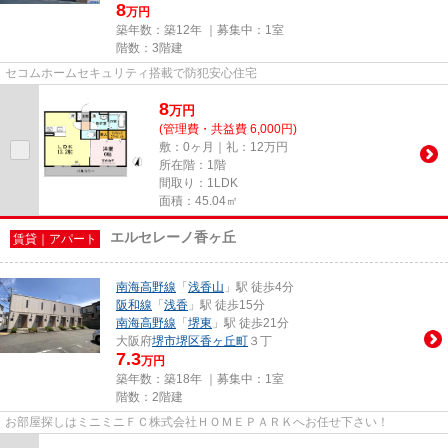
8
万円
築年数：築12年 ｜募集中：
1室
階数：3階建
セコムホームセキュリティ搭載で防犯安心住宅
8
万
円
(管理費・共益費 6,000円)
敷：0ヶ月｜礼：12万円
所在階：1階
間取り：1LDK
面積：45.04㎡
エルセレーノ香ヶ丘
賃貸｜アパート
南海高野線
「
浅香山
」駅 徒歩4分
阪和線
「
浅香
」駅 徒歩15分
南海高野線
「
堺東
」駅 徒歩21分
大阪府
堺市堺区
香ヶ丘町
３丁
7.3
万円
築年数：築18年 ｜募集中：
1室
階数：2階建
お部屋探しはミニミニＦＣ株式会社ＨＯＭＥＰＡＲＫへお任せ下さい！