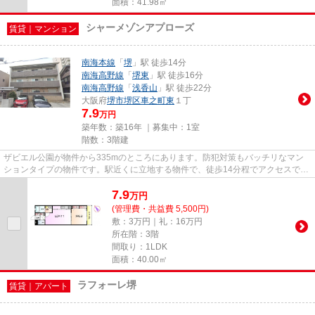
面積：41.98㎡
シャーメゾンアプローズ
賃貸｜マンション
南海本線
「
堺
」駅 徒歩14分
南海高野線
「
堺東
」駅 徒歩16分
南海高野線
「
浅香山
」駅 徒歩22分
大阪府
堺市堺区
車之町東
１丁
7.9
万円
築年数：築16年 ｜募集中：
1室
階数：3階建
ザビエル公園が物件から335mのところにあります。防犯対策もバッチリなマン
ションタイプの物件です。駅近くに立地する物件で、徒歩14分程でアクセスでき
ます。シャーメゾンアプローズ...
7.9
万
円
(管理費・共益費 5,500円)
敷：3万円｜礼：16万円
所在階：3階
間取り：1LDK
面積：40.00㎡
ラフォーレ堺
賃貸｜アパート