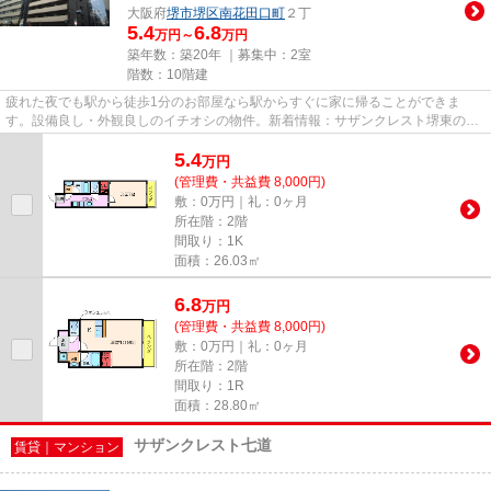
大阪府
堺市堺区
南花田口町
２丁
5.4
6.8
万円～
万円
築年数：築20年 ｜募集中：
2室
階数：10階建
疲れた夜でも駅から徒歩1分のお部屋なら駅からすぐに家に帰ることができま
す。設備良し・外観良しのイチオシの物件。新着情報：サザンクレスト堺東の空
室情報ならコチラ。堺市堺区で新...
5.4
万
円
(管理費・共益費 8,000円)
敷：0万円｜礼：0ヶ月
所在階：2階
間取り：1K
面積：26.03㎡
6.8
万
円
(管理費・共益費 8,000円)
敷：0万円｜礼：0ヶ月
所在階：2階
間取り：1R
面積：28.80㎡
サザンクレスト七道
賃貸｜マンション