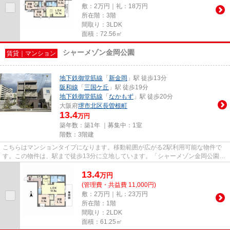
敷：2万円｜礼：18万円
所在階：3階
間取り：3LDK
面積：72.56㎡
シャーメゾン金岡公園
賃貸｜マンション
地下鉄御堂筋線
「
新金岡
」駅 徒歩13分
阪和線
「
三国ケ丘
」駅 徒歩19分
地下鉄御堂筋線
「
なかもず
」駅 徒歩20分
大阪府
堺市北区
長曽根町
13.4
万円
築年数：築1年 ｜募集中：
1室
階数：3階建
こちらはマンションタイプになります。移動範囲が広がる2駅利用可能な物件で
す。この物件は、駅まで徒歩13分に立地しています。「シャーメゾン金岡公園」
の物件情報をお探しならお気軽...
13.4
万
円
(管理費・共益費 11,000円)
敷：2万円｜礼：23万円
所在階：1階
間取り：2LDK
面積：61.25㎡