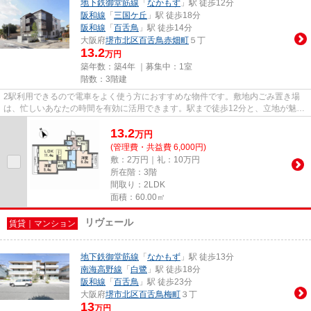
地下鉄御堂筋線
「
なかもず
」駅 徒歩12分
阪和線
「
三国ケ丘
」駅 徒歩18分
阪和線
「
百舌鳥
」駅 徒歩14分
大阪府
堺市北区
百舌鳥赤畑町
５丁
13.2
万円
築年数：築4年 ｜募集中：
1室
階数：3階建
2駅利用できるので電車をよく使う方におすすめな物件です。敷地内ごみ置き場
は、忙しいあなたの時間を有効に活用できます。駅まで徒歩12分と、立地が魅力
的な物件です。シャーメゾンセ...
13.2
万
円
(管理費・共益費 6,000円)
敷：2万円｜礼：10万円
所在階：3階
間取り：2LDK
面積：60.00㎡
リヴェール
賃貸｜マンション
地下鉄御堂筋線
「
なかもず
」駅 徒歩13分
南海高野線
「
白鷺
」駅 徒歩18分
阪和線
「
百舌鳥
」駅 徒歩23分
大阪府
堺市北区
百舌鳥梅町
３丁
13
万円