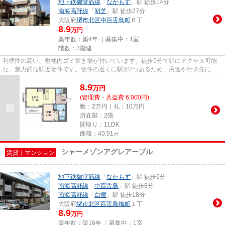
地下鉄御堂筋線
「
なかもず
」駅 徒歩14分
南海高野線
「
初芝
」駅 徒歩27分
大阪府
堺市北区
中百舌鳥町
６丁
8.9
万円
築年数：築4年 ｜募集中：
1室
階数：3階建
利便性の高い、敷地内ゴミ置き場が付いています。徒歩5分で駅にアクセス可能
な、魅力的な駅近物件です。物件の近くに駅が2つあるため、用途や行き先によ
って経路を選べます。こだわり...
8.9
万
円
(管理費・共益費 6,000円)
敷：2万円｜礼：10万円
所在階：2階
間取り：1LDK
面積：40.91㎡
シャーメゾンアグレアーブル
賃貸｜マンション
地下鉄御堂筋線
「
なかもず
」駅 徒歩6分
南海高野線
「
中百舌鳥
」駅 徒歩8分
南海高野線
「
白鷺
」駅 徒歩18分
大阪府
堺市北区
百舌鳥梅町
１丁
8.9
万円
築年数：築16年 ｜募集中：
1室