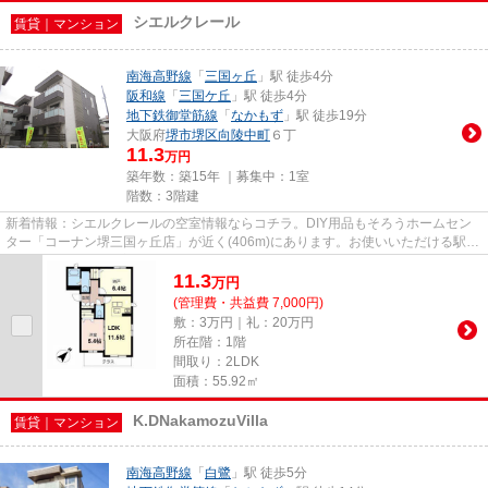
シエルクレール
賃貸｜マンション
南海高野線
「
三国ヶ丘
」駅 徒歩4分
阪和線
「
三国ケ丘
」駅 徒歩4分
地下鉄御堂筋線
「
なかもず
」駅 徒歩19分
大阪府
堺市堺区
向陵中町
６丁
11.3
万円
築年数：築15年 ｜募集中：
1室
階数：3階建
新着情報：シエルクレールの空室情報ならコチラ。DIY用品もそろうホームセン
ター「コーナン堺三国ヶ丘店」が近く(406m)にあります。お使いいただける駅は
2駅あり、行き先に応じて使い...
11.3
万
円
(管理費・共益費 7,000円)
敷：3万円｜礼：20万円
所在階：1階
間取り：2LDK
面積：55.92㎡
K.DNakamozuVilla
賃貸｜マンション
南海高野線
「
白鷺
」駅 徒歩5分