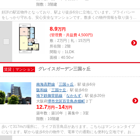
階数：3階建
好評の駅近物件となっており、駅より徒歩6分に立地しています。プライバシー
をしっかり守れる、安心安全なマンションです。数多くの物件情報を取り扱うミ
ニミニ堺店 株式会社ＨＯＭＥ...
8.9
万
円
(管理費・共益費 4,500円)
敷：2万円｜礼：15万円
所在階：2階
間取り：1LDK
面積：40.50㎡
グレイスガーデン三国ヶ丘
賃貸｜マンション
南海高野線
「
三国ヶ丘
」駅 徒歩6分
阪和線
「
三国ケ丘
」駅 徒歩6分
地下鉄御堂筋線
「
なかもず
」駅 徒歩20分
大阪府
堺市北区
百舌鳥赤畑町
２丁
12.7
14
万円～
万円
築年数：築10年 ｜募集中：
3室
階数：10階建
歩いて317mの場所に、ライフ百舌鳥店があります。こちらはマンションタイプ
になります。駅から徒歩6分の物件で、電車での通勤にも便利な立地です。お使
いいただける駅は2駅あり、行き...