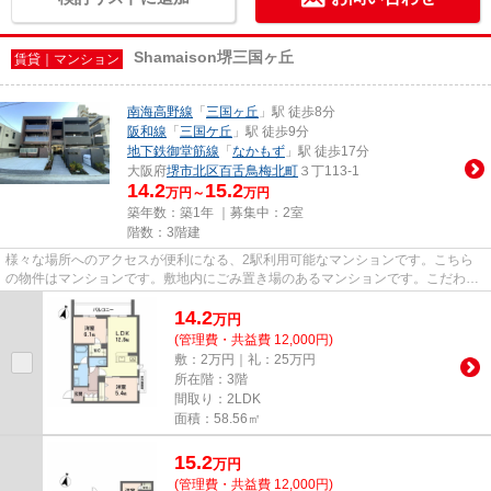
Shamaison堺三国ヶ丘
賃貸｜マンション
南海高野線
「
三国ヶ丘
」駅 徒歩8分
阪和線
「
三国ケ丘
」駅 徒歩9分
地下鉄御堂筋線
「
なかもず
」駅 徒歩17分
大阪府
堺市北区
百舌鳥梅北町
３丁113-1
14.2
15.2
万円～
万円
築年数：築1年 ｜募集中：
2室
階数：3階建
様々な場所へのアクセスが便利になる、2駅利用可能なマンションです。こちら
の物件はマンションです。敷地内にごみ置き場のあるマンションです。こだわり
ポイント満載のShamaison堺三...
14.2
万
円
(管理費・共益費 12,000円)
敷：2万円｜礼：25万円
所在階：3階
間取り：2LDK
面積：58.56㎡
15.2
万
円
(管理費・共益費 12,000円)