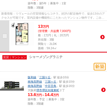
築年数：築5年 ｜募集中：
1室
階数：3階建
新着情報：リヴェールの空室情報ならコチラ。好評の駅近物件で、徒歩13分のア
クセスが可能です。室内設備や機能性にこだわったマンション物件です。ごみ捨
ての煩わしさを軽減するのが...
13
万
円
(管理費・共益費 7,000円)
敷：2万円｜礼：20万円
所在階：3階
間取り：2LDK
面積：59.24㎡
シャーメゾングラニテ
賃貸｜マンション
阪和線
「
三国ケ丘
」駅 徒歩10分
南海高野線
「
三国ヶ丘
」駅 徒歩10分
南海高野線
「
中百舌鳥
」駅 徒歩16分
大阪府
堺市堺区
向陵東町
２丁
13.6
14.4
万円～
万円
築年数：予定 ｜募集中：
3室
階数：3階建