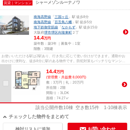
シャーメゾンルーナノワ
賃貸｜マンション
南海高野線
「
三国ヶ丘
」駅 徒歩8分
南海高野線
「
百舌鳥八幡
」駅 徒歩5分
地下鉄御堂筋線
「
なかもず
」駅 徒歩15分
大阪府
堺市堺区
向陵東町
２丁
14.4
万円
築年数：築3年 ｜募集中：
1室
階数：3階建
お使いいただける駅は2駅あり、行き先に応じて使い分けができます。通勤やお
出かけに便利な、徒歩8分に駅のある物件です。防犯対策もバッチリなマンショ
ンタイプの物件です。共用部に...
14.4
万
円
(管理費・共益費 8,000円)
敷：3万円｜礼：20万円
所在階：2階
間取り：3LDK
面積：74.27㎡
該当公開件数
10
棟 空き数
15
件
1-10
棟表示
チェックした物件をまとめて
検討リストに追加
お問い合わせ