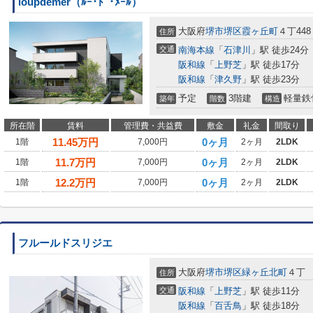
loupdemer（ﾙｰ･ﾄﾞ･ﾒｰﾙ）
大阪府
堺市堺区
霞ヶ丘町
４丁448
住所
交通
南海本線
「
石津川
」駅 徒歩24分
阪和線
「
上野芝
」駅 徒歩17分
阪和線
「
津久野
」駅 徒歩23分
予定
3階建
軽量鉄
築年
階数
構造
所在階
賃料
管理費・共益費
敷金
礼金
間取り
11.45
万円
0ヶ月
1階
7,000円
2ヶ月
2LDK
11.7
万円
0ヶ月
1階
7,000円
2ヶ月
2LDK
12.2
万円
0ヶ月
1階
7,000円
2ヶ月
2LDK
フルールドスリジエ
大阪府
堺市堺区
緑ヶ丘北町
４丁
住所
交通
阪和線
「
上野芝
」駅 徒歩11分
阪和線
「
百舌鳥
」駅 徒歩18分