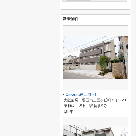
新着物件
Sincerity南三国ヶ丘
大阪府堺市堺区南三国ヶ丘町６丁5-29
阪和線「堺市」駅 徒歩9分
築9年