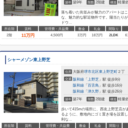
築9年
2階建
軽量
築年
階数
構造
落ち着いた街並みが魅力のアパートはこ
な、魅力的な駅近物件です。陽当たりが
ドウ...
所在階
賃料
管理費・共益費
敷金
礼金
間取り
11
万円
2階
4,500円
3万円
18万円
2LDK
6
シャーメゾン東上野芝
大阪府
堺市北区
東上野芝町
２丁
住所
交通
阪和線
「
上野芝
」駅 徒歩9分
阪和線
「
百舌鳥
」駅 徒歩16分
阪和線
「
津久野
」駅 徒歩26分
築7年
2階建
軽量
築年
階数
構造
歩いて415mの場所に、西友上野芝店
るように、敷地内にゴミ置き場を設置し
利な...
所在階
賃料
管理費・共益費
敷金
礼金
間取り