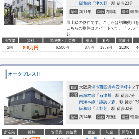
阪和線
「
津久野
」駅 徒歩23分
築11年
2階建
軽量
築年
階数
構造
最上階の物件です。こちらは初期費用を
こちらの物件はアパートです。「フルー
お...
所在階
賃料
管理費・共益費
敷金
礼金
間取り
8.6
万円
2階
6,500円
3万円
18万円
1LDK
4
オークブレスⅡ
大阪府
堺市西区
浜寺石津町中
２
住所
交通
南海本線
「
石津川
」駅 徒歩7分
南海本線
「
諏訪ノ森
」駅 徒歩17
阪和線
「
上野芝
」駅 徒歩32分
築14年
2階建
軽量
築年
階数
構造
所在階
賃料
管理費・共益費
敷金
礼金
間取り