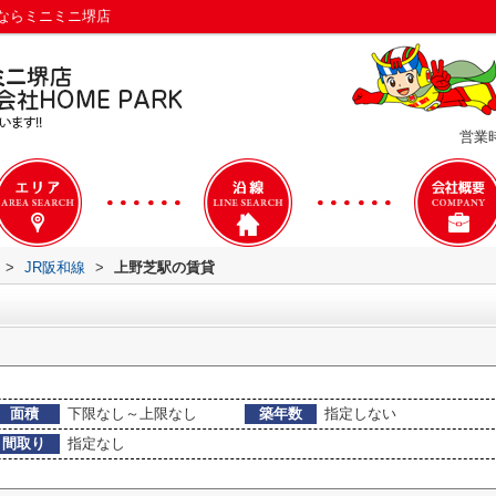
ならミニミニ堺店
営業時
>
JR阪和線
>
上野芝駅の賃貸
面積
下限なし～上限なし
築年数
指定しない
間取り
指定なし