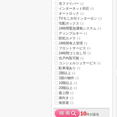
光ファイバー
(-)
インターネット対応
(-)
オートロック
(-)
TVモニタ付インターホン
(-)
宅配ボックス
(-)
24時間緊急通報システム
(-)
ディンプルキー
(-)
防犯カメラ
(-)
24時間有人管理
(-)
フロントサービス
(-)
24時間ゴミ出し可
(-)
住戸内覧可能
(-)
コンシェルジュサービス
(-)
駐車場あり
(-)
2階以上
(-)
1階の物件
(-)
10階以上
(-)
20階以上
(-)
最上階
(-)
南向き
(-)
角部屋
(-)
10
件が該当