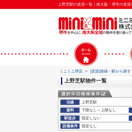
上野芝駅の賃貸一覧｜南大阪・堺市の賃貸
ミニミニ堺店
>
(賃貸)路線・駅から探す
上野芝駅物件一覧
沿線
上野芝駅
賃料
下限なし～上限なし
駅徒歩
指定しない
設備条件
指定なし