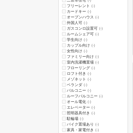
二世帯住宅
(-)
フリーレント
(-)
カードキー
(-)
オープンハウス
(-)
外国人可
(-)
ガスコンロ設置可
(-)
ルームシェア可
(-)
学生向け
(-)
カップル向け
(-)
女性向け
(-)
ファミリー向け
(-)
室内洗濯機置場
(-)
フローリング
(-)
ロフト付き
(-)
メゾネット
(-)
ベランダ
(-)
バルコニー
(-)
ルーフバルコニー
(-)
オール電化
(-)
エレベーター
(-)
照明器具付き
(-)
駐輪場
(-)
バイク置場あり
(-)
家具・家電付き
(-)