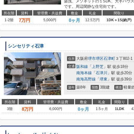
築浅、メゾネットの１SDK、大手ハウ
です。周辺閑静な住宅街です。
所在階
賃料
管理費・共益費
敷金
礼金
間取り
7
万円
0ヶ月
1-2階
5,000円
12.5万円
1DK＋1S(納戸)
シンセリティ石津
大阪府
堺市堺区
石津町
３丁802-1
住所
交通
阪和線
「
上野芝
」駅 徒歩18分
南海本線
「
石津川
」駅 徒歩20分
南海高野線
「
堺東
」駅 徒歩39分
築8年
3階建
軽量
築年
階数
構造
所在階
賃料
管理費・共益費
敷金
礼金
間取り
8
万円
0ヶ月
3階
6,000円
1.5ヶ月
1LDK
4