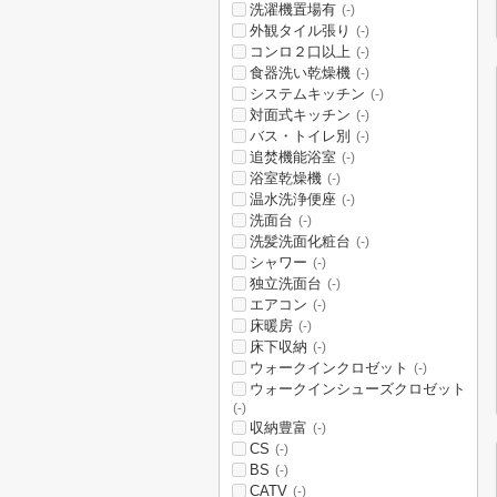
洗濯機置場有
(-)
外観タイル張り
(-)
コンロ２口以上
(-)
食器洗い乾燥機
(-)
システムキッチン
(-)
対面式キッチン
(-)
バス・トイレ別
(-)
追焚機能浴室
(-)
浴室乾燥機
(-)
温水洗浄便座
(-)
洗面台
(-)
洗髪洗面化粧台
(-)
シャワー
(-)
独立洗面台
(-)
エアコン
(-)
床暖房
(-)
床下収納
(-)
ウォークインクロゼット
(-)
ウォークインシューズクロゼット
(-)
収納豊富
(-)
CS
(-)
BS
(-)
CATV
(-)