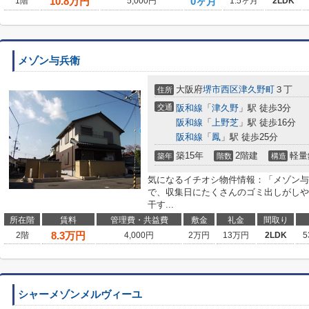
10.8
万円
0ヶ月
1階
5,000円
1.5ヶ月
2LDK
メゾン与兵衛
大阪府
堺市西区
津久野町
３丁
住所
交通
阪和線
「
津久野
」駅 徒歩3分
阪和線
「
上野芝
」駅 徒歩16分
阪和線
「
鳳
」駅 徒歩25分
築15年
2階建
軽量
築年
階数
構造
気になるイチオシ物件情報：「メゾン与
で、収集日にたくさんのゴミ出しがしや
干す...
所在階
賃料
管理費・共益費
敷金
礼金
間取り
8.3
万円
2階
4,000円
2万円
13万円
2LDK
5
シャーメゾンメルヴィーユ