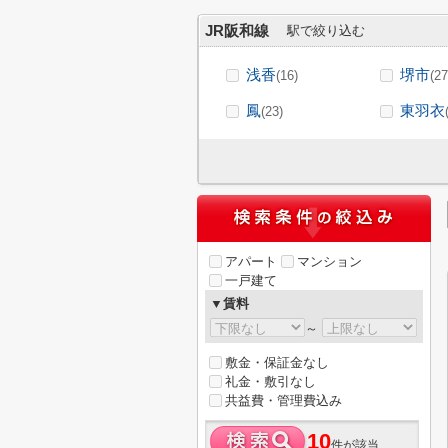
JR阪和線
駅で絞り込む
浅香
堺市
(16)
(27
鳳
東羽衣
(23)
アパート
マンション
一戸建て
▼賃料
～
敷金・保証金なし
礼金・敷引なし
共益費・管理費込み
10
件が該当