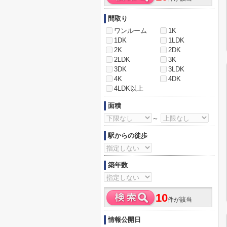
間取り
ワンルーム
1K
1DK
1LDK
2K
2DK
2LDK
3K
3DK
3LDK
4K
4DK
4LDK以上
面積
～
駅からの徒歩
築年数
10
件が該当
情報公開日