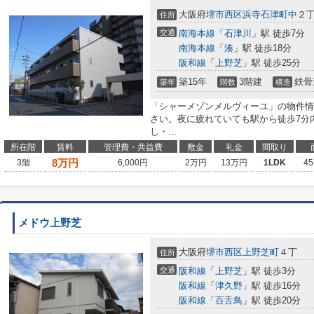
大阪府
堺市西区
浜寺石津町中
２
住所
交通
南海本線
「
石津川
」駅 徒歩7分
南海本線
「
湊
」駅 徒歩18分
阪和線
「
上野芝
」駅 徒歩25分
築15年
3階建
鉄骨
築年
階数
構造
「シャーメゾンメルヴィーユ」の物件情
さい。夜に疲れていても駅から徒歩7分
し・...
所在階
賃料
管理費・共益費
敷金
礼金
間取り
8
万円
3階
6,000円
2万円
13万円
1LDK
45
メドウ上野芝
大阪府
堺市西区
上野芝町
４丁
住所
交通
阪和線
「
上野芝
」駅 徒歩3分
阪和線
「
津久野
」駅 徒歩16分
阪和線
「
百舌鳥
」駅 徒歩20分