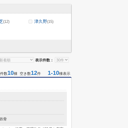
芝
津久野
(12)
(15)
表示件数：
10
12
1-10
件数
棟 空き数
件
棟表示
鉄骨