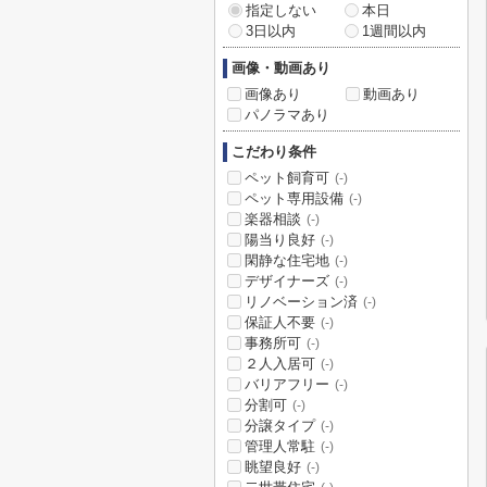
指定しない
本日
3日以内
1週間以内
画像・動画あり
画像あり
動画あり
パノラマあり
こだわり条件
ペット飼育可
(-)
ペット専用設備
(-)
楽器相談
(-)
陽当り良好
(-)
閑静な住宅地
(-)
デザイナーズ
(-)
リノベーション済
(-)
保証人不要
(-)
事務所可
(-)
２人入居可
(-)
バリアフリー
(-)
分割可
(-)
分譲タイプ
(-)
管理人常駐
(-)
眺望良好
(-)