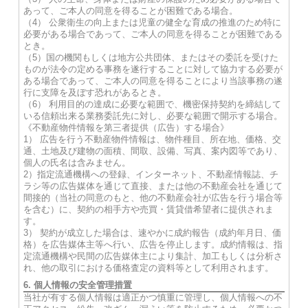
あって、ご本人の同意を得ることが困難である場合。
（4） 公衆衛生の向上または児童の健全な育成の推進のため特に
必要がある場合であって、ご本人の同意を得ることが困難である
とき。
（5）国の機関もしくは地方公共団体、またはその委託を受けた
ものが法令の定める事務を遂行することに対して協力する必要が
ある場合であって、ご本人の同意を得ることにより当該事務の遂
行に支障を及ぼす恐れがあるとき。
（6） 利用目的の達成に必要な範囲で、機密保持契約を締結して
いる信頼出来る業務委託先に対し、必要な範囲で開示する場合。
《不動産物件情報を第三者提供（広告）する場合》
1） 広告を行う不動産物件情報は、物件種目、所在地、価格、交
通、土地及び建物の面積、間取、設備、写真、案内図等であり、
個人の氏名は含みません。
2）指定流通機構への登録、インターネット、不動産情報誌、チ
ラシ等の広告媒体を通じて直接、または他の不動産会社を通じて
間接的（当社の同意のもと、他の不動産会社が広告を行う場合等
を含む）に、契約の相手方や売買・賃貸借希望者に提供されま
す。
3） 契約が成立した場合は、速やかに成約報告（成約年月日、価
格）を広告媒体主等へ行い、広告を停止します。成約情報は、指
定流通機構や民間の広告媒体主により集計、加工もしくは分析さ
れ、他の取引における価格査定の資料等として利用されます。
6. 個人情報の安全管理措置
当社が有する個人情報は適正かつ慎重に管理し、個人情報への不