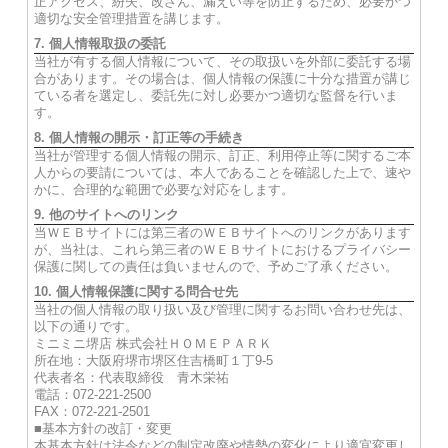
正アクセス、紛失、改ざん、漏えい等を防止するため、必要かつ
適切な安全管理措置を講じます。
7. 個人情報取扱の委託
当社が有する個人情報について、その取扱いを外部に委託する場
合があります。その場合は、個人情報の保護に十分な措置が講じ
ている者を選定し、委託先に対し必要かつ適切な監督を行いま
す。
8. 個人情報の開示・訂正等の手続き
当社が管理する個人情報の開示、訂正、利用停止等に関するご本
人からの要請については、本人であることを確認した上で、速や
かに、合理的な範囲で必要な対応をします。
9. 他のサイトへのリンク
当ＷＥＢサイトには第三者のＷＥＢサイトへのリンクがあります
が、当社は、これら第三者のＷＥＢサイトにおけるプライバシー
保護に関しての責任は負いませんので、予めご了承ください。
10. 個人情報保護に関する問合せ先
当社の個人情報の取り扱い及び管理に関するお問い合わせ先は、
以下の通りです。
ミニミニ堺店 株式会社ＨＯＭＥＰＡＲＫ
所在地：大阪府堺市堺区住吉橋町１丁9-5
代表者名：代表取締役 青木栄祐
電話：072-221-2500
FAX：072-221-2501
■基本方針の改訂・変更
本基本方針は法令などの制定改廃や情勢の変化により適宜変更し