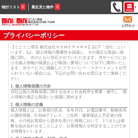
0
0
検討リスト
最近見た物件
お問合せ
プライバシーポリシー
【ミニミニ堺店 株式会社ＨＯＭＥＰＡＲＫ】(以下「当社」とい
います。)は、個人情報の重要性を認識し、その適正な取扱い保
護に関し、次のとおり対応させていただきます。当サービスにお
ける個人情報の保護および取扱い要領について以下に開示いたし
ます。当サービスに掲載したプライバシー・ステートメントが守
られていない場合には、下記のお問い合わせ窓口までご連絡くだ
さい。
1. 個人情報保護の方針
当社は個人情報保護に関する法令と社会秩序を尊重・厳守し、個
人情報の適正な取扱いと保護に努めます。
2. 個人情報の定義
個人情報とは、お客様の氏名、生年月日、お電話番号、勤務先等
の属性情報、E-Mailアドレス、ご住所、連帯保証人予定者の情
報、その他お客様から提供を受けた情報において、1つまたは複
数を組み合わせることにより、お客様個人を特定することのでき
る情報をいいます。