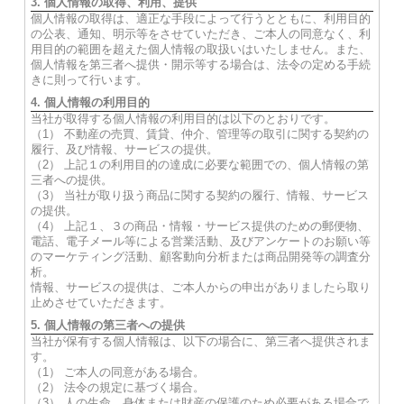
3. 個人情報の取得、利用、提供
個人情報の取得は、適正な手段によって行うとともに、利用目的
の公表、通知、明示等をさせていただき、ご本人の同意なく、利
用目的の範囲を超えた個人情報の取扱いはいたしません。また、
個人情報を第三者へ提供・開示等する場合は、法令の定める手続
きに則って行います。
4. 個人情報の利用目的
当社が取得する個人情報の利用目的は以下のとおりです。
（1） 不動産の売買、賃貸、仲介、管理等の取引に関する契約の
履行、及び情報、サービスの提供。
（2） 上記１の利用目的の達成に必要な範囲での、個人情報の第
三者への提供。
（3） 当社が取り扱う商品に関する契約の履行、情報、サービス
の提供。
（4） 上記１、３の商品・情報・サービス提供のための郵便物、
電話、電子メール等による営業活動、及びアンケートのお願い等
のマーケティング活動、顧客動向分析または商品開発等の調査分
析。
情報、サービスの提供は、ご本人からの申出がありましたら取り
止めさせていただきます。
5. 個人情報の第三者への提供
当社が保有する個人情報は、以下の場合に、第三者へ提供されま
す。
（1） ご本人の同意がある場合。
（2） 法令の規定に基づく場合。
（3） 人の生命、身体または財産の保護のため必要がある場合で