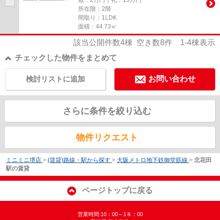
所在階：2階
間取り：1LDK
面積：44.73㎡
該当公開件数
4
棟 空き数
8
件
1-4
棟表示
チェックした物件をまとめて
検討リストに追加
お問い合わせ
さらに条件を絞り込む
物件リクエスト
ミニミニ堺店
>
(賃貸)路線・駅から探す
>
大阪メトロ地下鉄御堂筋線
>
北花田
駅の賃貸
ページトップに戻る
営業時間:10：00～1８：00