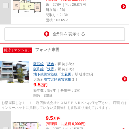
敷：2万円｜礼：26.8万円
所在階：2階
間取り：2LDK
面積：63.65㎡
全5件を表示する
フォレナ東雲
賃貸｜マンション
阪和線
「
堺市
」駅 徒歩8分
阪和線
「
浅香
」駅 徒歩9分
地下鉄御堂筋線
「
北花田
」駅 徒歩23分
大阪府
堺市北区
東雲東町
３丁
9.5
万円
築年数：築7年 ｜募集中：
1室
階数：3階建
お部屋探しはミニミニ堺店株式会社ＨＯＭＥＰＡＲＫへお任せ下さい。 店頭では
インターネットに掲載していない賃貸物件を多数取り揃えております。
9.5
万
円
(管理費・共益費 6,000円)
敷：2万円｜礼：15万円