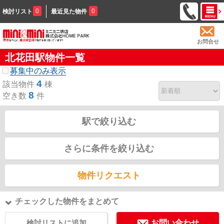
0
0
検討リスト
最近見た物件
お問合せ
北花田駅物件一覧
募集中のみ表示
4
該当物件
棟
8
空き数
件
駅で絞り込む
さらに条件を絞り込む
物件リクエスト
チェックした物件をまとめて
検討リストに追加
お問い合わせ