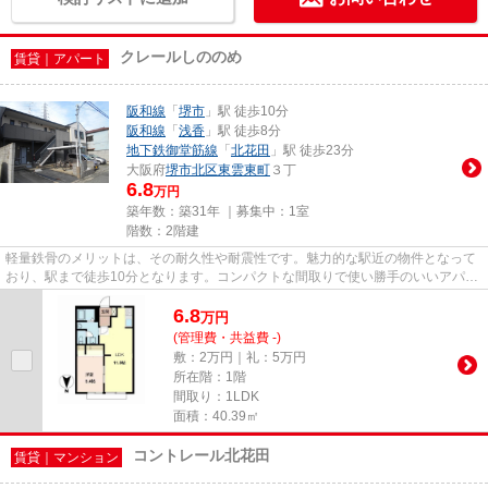
クレールしののめ
賃貸｜アパート
阪和線
「
堺市
」駅 徒歩10分
阪和線
「
浅香
」駅 徒歩8分
地下鉄御堂筋線
「
北花田
」駅 徒歩23分
大阪府
堺市北区
東雲東町
３丁
6.8
万円
築年数：築31年 ｜募集中：
1室
階数：2階建
軽量鉄骨のメリットは、その耐久性や耐震性です。魅力的な駅近の物件となって
おり、駅まで徒歩10分となります。コンパクトな間取りで使い勝手のいいアパー
トになってます。堺市北区エ...
6.8
万
円
(管理費・共益費 -)
敷：2万円｜礼：5万円
所在階：1階
間取り：1LDK
面積：40.39㎡
コントレール北花田
賃貸｜マンション