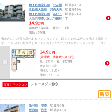
地下鉄御堂筋線
「
北花田
」駅 徒歩12分
近鉄南大阪線
「
河内天美
」駅 徒歩19分
地下鉄御堂筋線
「
あびこ
」駅 徒歩24分
大阪府
堺市北区
北花田町
４丁
14.9
万円
築年数：築4年 ｜募集中：
1室
階数：3階建
敷地内にごみ置き場があるマンションです。駅まで徒歩12分に立地する物件で
す。こちらは初期費用をカードでお支払いいただけるマンションです。「コント
レール北花田」のここがイチオ...
14.9
万
円
(管理費・共益費 9,000円)
敷：2万円｜礼：23万円
所在階：2階
間取り：2LDK
面積：67.19㎡
シャーメゾン静永
賃貸｜マンション
阪和線
「
堺市
」駅 徒歩6分
阪和線
「
浅香
」駅 徒歩13分