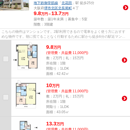
地下鉄御堂筋線
「
北花田
」駅 徒歩25分
大阪府
堺市北区
北長尾町
４丁
9.8
13.7
万円～
万円
築年数：築1年未満 ｜募集中：
5室
階数：3階建
こちらの物件はマンションです。2駅利用できるので電車をよく使う方におすす
めな物件です。朝に慌てることなく行動するために駅から徒歩6分の駅近マンシ
ョンはいかがでしょうか。「シ...
9.8
万
円
(管理費・共益費 11,000円)
敷：2万円｜礼：15万円
所在階：1階
間取り：1LDK
面積：42.42㎡
10
万
円
(管理費・共益費 11,000円)
敷：2万円｜礼：15万円
所在階：1階
間取り：1LDK
面積：43.05㎡
13.3
万
円
(管理費・共益費 11,000円)