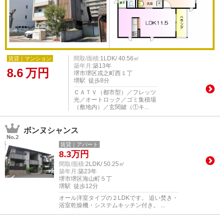
間取/面積:
1LDK/ 40.56㎡
賃貸｜マンション
築年月:
築13年
8.6
万円
堺市堺区戎之町西１丁
堺駅 徒歩8分
ＣＡＴＶ（都市型）／フレッツ
光／オートロック／ゴミ集積場
（敷地内）／玄関鍵（①キ...
ボンヌシャンス
賃貸｜アパート
8.3
万円
間取/面積:
2LDK/ 50.25㎡
築年月:
築23年
堺市堺区海山町５丁
堺駅 徒歩12分
オール洋室タイプの２LDKです。 追い焚き・
浴室乾燥機・システムキッチン付き。 ...