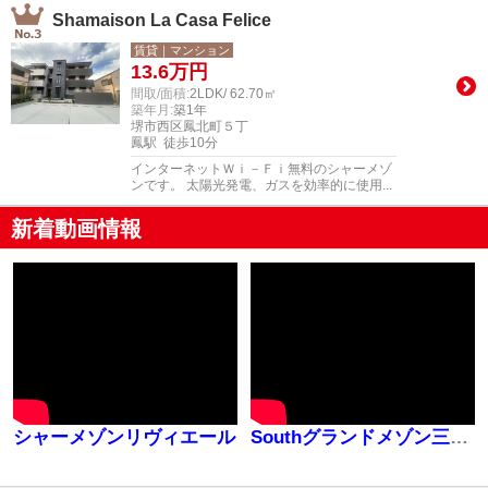
Shamaison La Casa Felice
賃貸｜マンション
13.6
万円
間取/面積:
2LDK/ 62.70㎡
築年月:
築1年
堺市西区鳳北町５丁
鳳駅 徒歩10分
インターネットＷｉ－Ｆｉ無料のシャーメゾ
ンです。 太陽光発電、ガスを効率的に使用...
新着動画情報
シャーメゾンリヴィエール
Southグランドメゾン三国ヶ丘