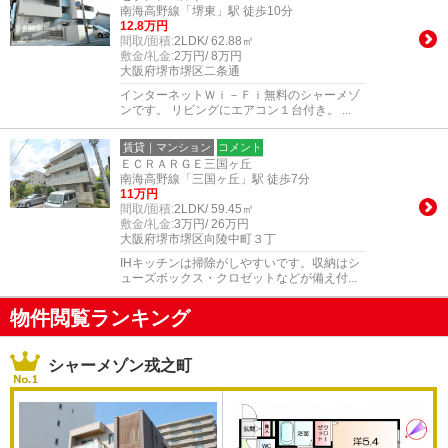
南海高野線「堺東」駅 徒歩10分
12.8万円
間取/面積:
2LDK/ 62.88㎡
敷金/礼金:
2万円/ 8万円
大阪府堺市堺区二条通
インターネットＷｉ－Ｆｉ無料のシャーメゾ
ンです。 リビングにエアコン１台付き。 ...
賃貸｜マンション
コメント
ＥＣＲＡＲＧＥ三国ヶ丘
南海高野線「三国ヶ丘」駅 徒歩7分
11万円
間取/面積:
2LDK/ 59.45㎡
敷金/礼金:
3万円/ 26万円
大阪府堺市堺区向陵中町３丁
IHキッチンは掃除がしやすいです。収納はシ
ューズボックス・クロゼットなどが備え付...
物件閲覧ランキング
シャーメゾン戎之町