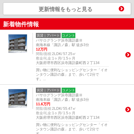
更新情報をもっと見る
新着物件情報
賃貸｜アパート
コメント
パサログランデ浜寺諏訪森Ⅲ
南海本線「諏訪ノ森」駅 徒歩3分
12万円
間取/面積:
2LDK/ 57.25㎡
敷金/礼金:
1ヶ月/ 1.5ヶ月
大阪府堺市西区浜寺諏訪森町西２丁134
買い物に便利なショッピングセンター「イオ
ンタウン諏訪の森」まで、歩いて2分で
す。...
賃貸｜アパート
コメント
パサログランデ浜寺諏訪森Ⅲ
南海本線「諏訪ノ森」駅 徒歩3分
11.6万円
間取/面積:
2LDK/ 55.47㎡
敷金/礼金:
1ヶ月/ 1.5ヶ月
大阪府堺市西区浜寺諏訪森町西２丁134
買い物に便利なショッピングセンター「イオ
ンタウン諏訪の森」まで、歩いて2分で
す。...