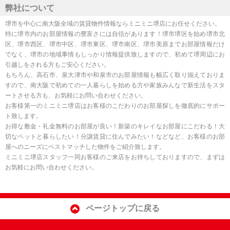
弊社について
堺市を中心に南大阪全域の賃貸物件情報ならミニミニ堺店にお任せください。
特に堺市内のお部屋情報の豊富さには自信があります！堺市堺区を始め堺市北
区、堺市西区、堺市中区、堺市東区、堺市南区、堺市美原までお部屋情報だけ
でなく、堺市の地域事情もしっかり情報提供致しますので、初めて堺周辺にお
引越しをされる方もご安心ください。
もちろん、高石市、泉大津市や和泉市のお部屋情報も幅広く取り揃えておりま
すので、南大阪で初めての一人暮らしを始める方や家族みんなで新生活をスタ
ートさせる方も、お気軽にお問い合わせください。
お客様第一のミニミニ堺店はお客様のこだわりのお部屋探しを徹底的にサポー
ト致します。
お得な敷金・礼金無料のお部屋が良い！新築のキレイなお部屋にこだわる！大
切なペットと暮らしたい！分譲賃貸に住んでみたい！などなど、お客様のお部
屋へのニーズにベストマッチした物件をご紹介致します。
ミニミニ堺店スタッフ一同お客様のご来店をお持ちしておりますので、まずは
お気軽にお問い合わせください。
ページトップに戻る