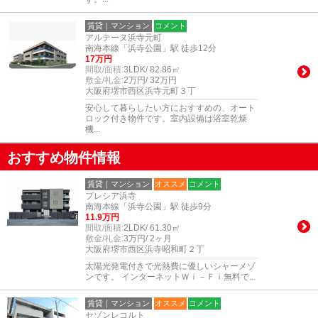
賃貸｜マンション
コメント
アルテーヌ浜寺元町
南海本線「浜寺公園」駅 徒歩12分
17万円
間取/面積:
3LDK/ 82.86㎡
敷金/礼金:
2万円/ 32万円
大阪府堺市西区浜寺元町３丁
安心して暮らしたい方におすすめの、オート
ロック付き物件です。室内設備は浴室乾燥
機...
おすすめ物件情報
賃貸｜マンション
オススメ
コメント
プレシア浜寺
南海本線「浜寺公園」駅 徒歩9分
11.9万円
間取/面積:
2LDK/ 61.30㎡
敷金/礼金:
3万円/ 2ヶ月
大阪府堺市西区浜寺昭和町２丁
太陽光発電付きで光熱費に優しいシャーメゾ
ンです。 インターネットＷｉ－Ｆｉ無料で...
賃貸｜マンション
オススメ
コメント
セゾンレコルト