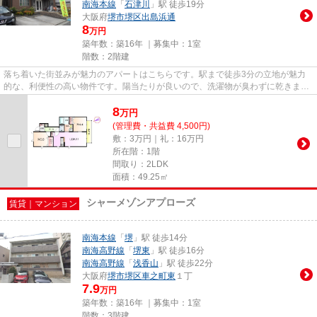
南海本線
「
石津川
」駅 徒歩19分
大阪府
堺市堺区
出島浜通
8
万円
築年数：築16年 ｜募集中：
1室
階数：2階建
落ち着いた街並みが魅力のアパートはこちらです。駅まで徒歩3分の立地が魅力
的な、利便性の高い物件です。陽当たりが良いので、洗濯物が臭わずに乾きま
す。エミネンスドミールの詳しい...
8
万
円
(管理費・共益費 4,500円)
敷：3万円｜礼：16万円
所在階：1階
間取り：2LDK
面積：49.25㎡
シャーメゾンアプローズ
賃貸｜マンション
南海本線
「
堺
」駅 徒歩14分
南海高野線
「
堺東
」駅 徒歩16分
南海高野線
「
浅香山
」駅 徒歩22分
大阪府
堺市堺区
車之町東
１丁
7.9
万円
築年数：築16年 ｜募集中：
1室
階数：3階建