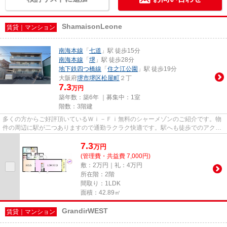
ShamaisonLeone
賃貸｜マンション
南海本線
「
七道
」駅 徒歩15分
南海本線
「
堺
」駅 徒歩28分
地下鉄四つ橋線
「
住之江公園
」駅 徒歩19分
大阪府
堺市堺区
松屋町
２丁
7.3
万円
築年数：築6年 ｜募集中：
1室
階数：3階建
多くの方からご好評頂いているＷｉ－Ｆｉ無料のシャーメゾンのご紹介です。物
件の周辺に駅が二つありますので通勤ラクラク快適です。駅へも徒歩でのアクセ
スが可能な物件で、15分ほど...
7.3
万
円
(管理費・共益費 7,000円)
敷：2万円｜礼：4万円
所在階：2階
間取り：1LDK
面積：42.89㎡
GrandirWEST
賃貸｜マンション