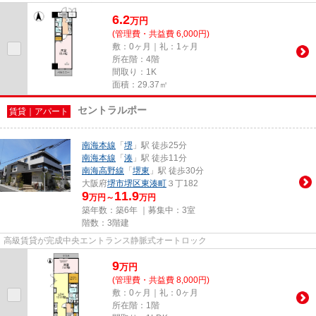
です。設備良し・外観良しのイ...
6.2
万
円
(管理費・共益費 6,000円)
敷：0ヶ月｜礼：1ヶ月
所在階：4階
間取り：1K
面積：29.37㎡
セントラルポー
賃貸｜アパート
南海本線
「
堺
」駅 徒歩25分
南海本線
「
湊
」駅 徒歩11分
南海高野線
「
堺東
」駅 徒歩30分
大阪府
堺市堺区
東湊町
３丁182
9
11.9
万円～
万円
築年数：築6年 ｜募集中：
3室
階数：3階建
高級賃貸が完成中央エントランス静脈式オートロック
9
万
円
(管理費・共益費 8,000円)
敷：0ヶ月｜礼：0ヶ月
所在階：1階