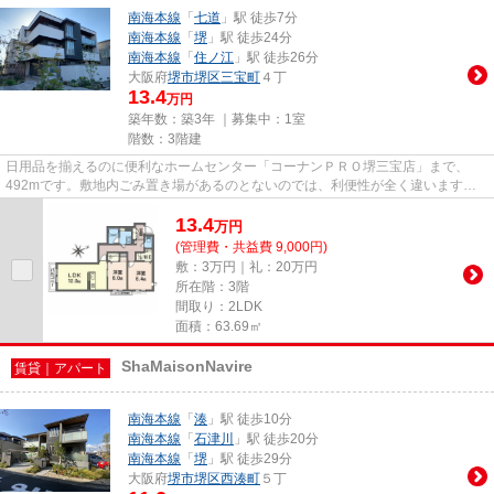
南海本線
「
七道
」駅 徒歩7分
南海本線
「
堺
」駅 徒歩24分
南海本線
「
住ノ江
」駅 徒歩26分
大阪府
堺市堺区
三宝町
４丁
13.4
万円
築年数：築3年 ｜募集中：
1室
階数：3階建
日用品を揃えるのに便利なホームセンター「コーナンＰＲＯ堺三宝店」まで、
492mです。敷地内ごみ置き場があるのとないのでは、利便性が全く違います。
好評の駅近物件となっており、駅...
13.4
万
円
(管理費・共益費 9,000円)
敷：3万円｜礼：20万円
所在階：3階
間取り：2LDK
面積：63.69㎡
ShaMaisonNavire
賃貸｜アパート
南海本線
「
湊
」駅 徒歩10分
南海本線
「
石津川
」駅 徒歩20分
南海本線
「
堺
」駅 徒歩29分
大阪府
堺市堺区
西湊町
５丁