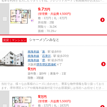
電車を利用する方にピッタリですね。クレジットカードで初期費用がお支払いい
ただけるので、決済の手間が軽...
9.7
万
円
(管理費・共益費 4,500円)
敷：3万円｜礼：8万円
所在階：2階
間取り：3LDK
面積：70.29㎡
シャーメゾンみなと
賃貸｜マンション
南海本線
「
湊
」駅 徒歩6分
南海本線
「
石津川
」駅 徒歩20分
南海本線
「
堺
」駅 徒歩25分
大阪府
堺市堺区
西湊町
４丁
9
万円
築年数：築9年 ｜募集中：
1室
階数：3階建
当社では、様々なお客様のニーズに合わせた、豊富な物件情報を取り扱っており
ます。堺市堺区エリアや南海本線湊付近でのお部屋探しは当社へお任せくださ
い。
9
万
円
(管理費・共益費 5,500円)
敷：3万円｜礼：18万円