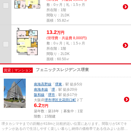
敷：0ヶ月｜礼：1.5ヶ月
所在階：1階
間取り：2LDK
面積：55.82㎡
13.2
万
円
(管理費・共益費 8,000円)
敷：0ヶ月｜礼：1.5ヶ月
所在階：1階
間取り：2LDK
面積：60.50㎡
フェニックスレジデンス堺東
賃貸｜マンション
南海高野線
「
堺東
」駅 徒歩5分
南海本線
「
堺
」駅 徒歩20分
阪和線
「
堺市
」駅 徒歩17分
大阪府
堺市堺区
北花田口町
２丁
6.2
万円
築年数：築18年 ｜募集中：
1室
階数：15階建
堺タカシマヤまでの距離が418mと比較的近い位置にあります。間取りが1Kでキ
ッチンがあるので生活しやすく楽しい暮らし納得の価格帯である住みよいお部屋