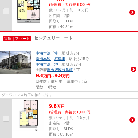
(管理費・共益費 6,000円)
敷：0ヶ月｜礼：16万円
所在階：2階
間取り：1LDK
面積：40.84㎡
センチュリーコート
賃貸｜アパート
南海本線
「
湊
」駅 徒歩7分
南海本線
「
石津川
」駅 徒歩15分
南海本線
「
堺
」駅 徒歩27分
大阪府
堺市堺区
出島町
５丁
9.6
9.8
万円～
万円
築年数：築26年 ｜募集中：
2室
階数：3階建
ダイワハウス施工の物件です。
9.6
万
円
(管理費・共益費 6,000円)
敷：0ヶ月｜礼：1.5ヶ月
所在階：2階
間取り：3LDK
面積：65.16㎡