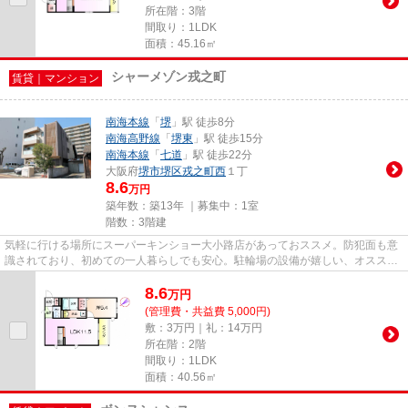
所在階：3階
間取り：1LDK
面積：45.16㎡
シャーメゾン戎之町
賃貸｜マンション
南海本線
「
堺
」駅 徒歩8分
南海高野線
「
堺東
」駅 徒歩15分
南海本線
「
七道
」駅 徒歩22分
大阪府
堺市堺区
戎之町西
１丁
8.6
万円
築年数：築13年 ｜募集中：
1室
階数：3階建
気軽に行ける場所にスーパーキンショー大小路店があっておススメ。防犯面も意
識されており、初めての一人暮らしでも安心。駐輪場の設備が嬉しい、オススメ
の物件となっています。お忙...
8.6
万
円
(管理費・共益費 5,000円)
敷：3万円｜礼：14万円
所在階：2階
間取り：1LDK
面積：40.56㎡