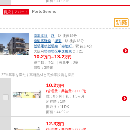
面積：41.98㎡
PortoSereno
賃貸｜アパート
南海本線
「
堺
」駅 徒歩15分
南海高野線
「
堺東
」駅 徒歩18分
阪堺電軌阪堺線
「
寺地町
」駅 徒歩4分
大阪府
堺市堺区
中之町東
２丁21
10.2
13.2
万円～
万円
築年数：予定 ｜募集中：
3室
階数：3階建
ZEH基準を満たす高断熱材と高効率設備を採用
10.2
万
円
(管理費・共益費 8,000円)
敷：0ヶ月｜礼：1.5ヶ月
所在階：1階
間取り：1LDK
面積：44.92㎡
12.3
万
円
(管理費・共益費 8,000円)