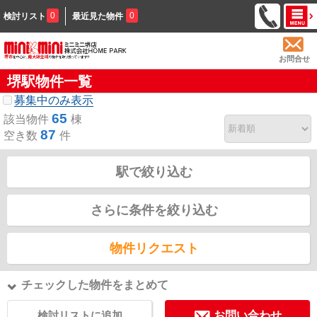
0
0
検討リスト
最近見た物件
お問合せ
堺駅物件一覧
募集中のみ表示
65
該当物件
棟
87
空き数
件
駅で絞り込む
さらに条件を絞り込む
物件リクエスト
チェックした物件をまとめて
検討リストに追加
お問い合わせ