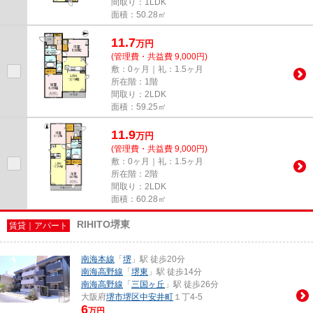
間取り：1LDK
面積：50.28㎡
11.7
万
円
(管理費・共益費 9,000円)
敷：0ヶ月｜礼：1.5ヶ月
所在階：1階
間取り：2LDK
面積：59.25㎡
11.9
万
円
(管理費・共益費 9,000円)
敷：0ヶ月｜礼：1.5ヶ月
所在階：2階
間取り：2LDK
面積：60.28㎡
RIHITO堺東
賃貸｜アパート
南海本線
「
堺
」駅 徒歩20分
南海高野線
「
堺東
」駅 徒歩14分
南海高野線
「
三国ヶ丘
」駅 徒歩26分
大阪府
堺市堺区
中安井町
１丁4-5
6
万円