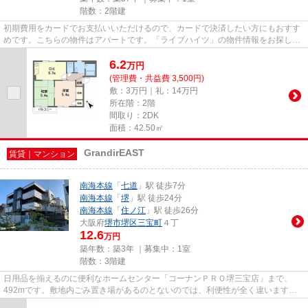
階数：2階建
初期費用をカードでお支払いいただけるので、カードで決済したい方にもおすす
めです。こちらの物件はアパートです。「ライブハイツ」の物件情報をお探しな
らお気軽にお問い合わせ下さ...
6.2
万
円
(管理費・共益費 3,500円)
敷：3万円｜礼：14万円
所在階：2階
間取り：2DK
面積：42.50㎡
GrandirEAST
賃貸｜マンション
南海本線
「
七道
」駅 徒歩7分
南海本線
「
堺
」駅 徒歩24分
南海本線
「
住ノ江
」駅 徒歩26分
大阪府
堺市堺区
三宝町
４丁
12.6
万円
築年数：築3年 ｜募集中：
1室
階数：3階建
日用品を揃えるのに便利なホームセンター「コーナンＰＲＯ堺三宝店」まで、
492mです。敷地内ごみ置き場があるのとないのでは、利便性が全く違います。
好評の駅近物件となっており、駅...