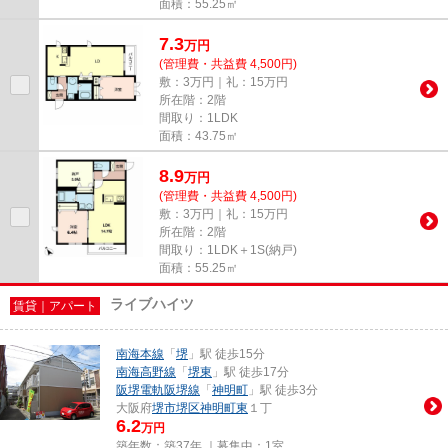
面積：55.25㎡
7.3
万
円
(管理費・共益費 4,500円)
敷：3万円｜礼：15万円
所在階：2階
間取り：1LDK
面積：43.75㎡
8.9
万
円
(管理費・共益費 4,500円)
敷：3万円｜礼：15万円
所在階：2階
間取り：1LDK＋1S(納戸)
面積：55.25㎡
ライブハイツ
賃貸｜アパート
南海本線
「
堺
」駅 徒歩15分
南海高野線
「
堺東
」駅 徒歩17分
阪堺電軌阪堺線
「
神明町
」駅 徒歩3分
大阪府
堺市堺区
神明町東
１丁
6.2
万円
築年数：築37年 ｜募集中：
1室