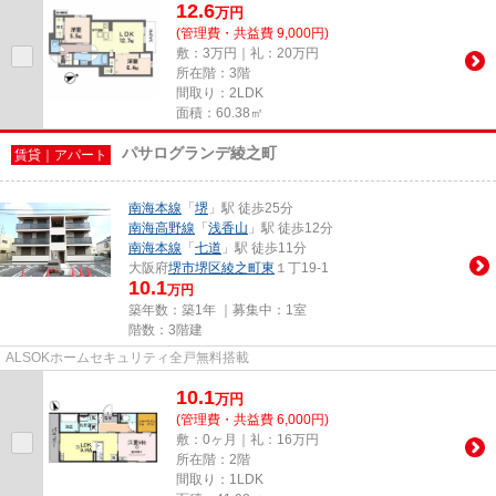
12.6
万
円
(管理費・共益費 9,000円)
敷：3万円｜礼：20万円
所在階：3階
間取り：2LDK
面積：60.38㎡
パサログランデ綾之町
賃貸｜アパート
南海本線
「
堺
」駅 徒歩25分
南海高野線
「
浅香山
」駅 徒歩12分
南海本線
「
七道
」駅 徒歩11分
大阪府
堺市堺区
綾之町東
１丁19-1
10.1
万円
築年数：築1年 ｜募集中：
1室
階数：3階建
ALSOKホームセキュリティ全戸無料搭載
10.1
万
円
(管理費・共益費 6,000円)
敷：0ヶ月｜礼：16万円
所在階：2階
間取り：1LDK