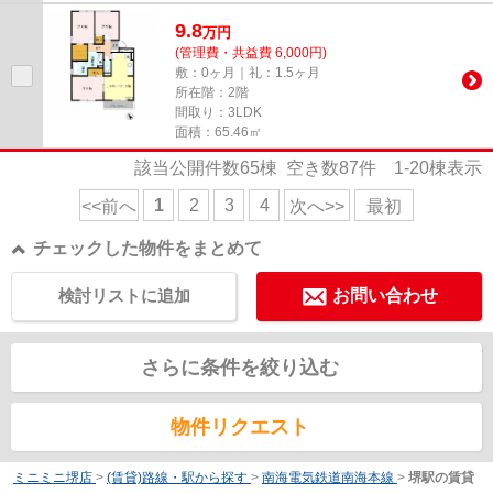
9.8
万
円
(管理費・共益費 6,000円)
敷：0ヶ月｜礼：1.5ヶ月
所在階：2階
間取り：3LDK
面積：65.46㎡
該当公開件数
65
棟 空き数
87
件
1-20
棟表示
1
2
3
4
<<前へ
次へ>>
最初
チェックした物件をまとめて
検討リストに追加
お問い合わせ
さらに条件を絞り込む
物件リクエスト
ミニミニ堺店
>
(賃貸)路線・駅から探す
>
南海電気鉄道南海本線
>
堺駅の賃貸