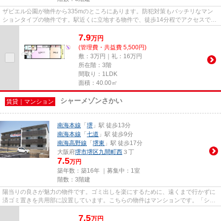
ザビエル公園が物件から335mのところにあります。防犯対策もバッチリなマン
ションタイプの物件です。駅近くに立地する物件で、徒歩14分程でアクセスでき
ます。シャーメゾンアプローズ...
7.9
万
円
(管理費・共益費 5,500円)
敷：3万円｜礼：16万円
所在階：3階
間取り：1LDK
面積：40.00㎡
シャーメゾンさかい
賃貸｜マンション
南海本線
「
堺
」駅 徒歩13分
南海本線
「
七道
」駅 徒歩9分
南海高野線
「
堺東
」駅 徒歩17分
大阪府
堺市堺区
九間町西
３丁
7.5
万円
築年数：築16年 ｜募集中：
1室
階数：3階建
陽当りの良さが魅力の物件です。ゴミ出しを楽にするために、遠くまで行かずに
済ゴミ置きを共用部に設置しています。こちらの物件はマンションです。「シャ
ーメゾンさかい」の物件情報...
7.5
万
円