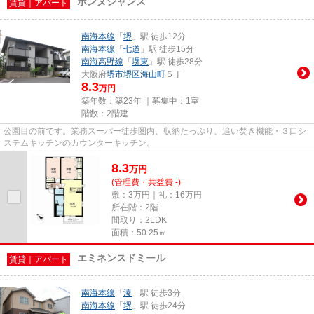
ボンヌシャンス
賃貸｜アパート
南海本線
「
堺
」駅 徒歩12分
南海本線
「
七道
」駅 徒歩15分
南海高野線
「
堺東
」駅 徒歩28分
大阪府
堺市堺区
海山町
５丁
8.3
万円
築年数：築23年 ｜募集中：
1室
階数：2階建
公園目の前です。業務スーパー徒歩圏内、収納たっぷり、追い焚き機能・３口シ
ステムキッチンのカウンターキッチン。
8.3
万
円
(管理費・共益費 -)
敷：3万円｜礼：16万円
所在階：2階
間取り：2LDK
面積：50.25㎡
エミネンスドミール
賃貸｜アパート
南海本線
「
湊
」駅 徒歩3分
南海本線
「
堺
」駅 徒歩24分