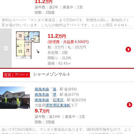
11.2
万円
築年数：築2年 ｜募集中：
1室
階数：2階建
便利なスーパー「マンダイ東湊店」まで310mです。利便性の高い、敷地内ゴミ
置き場が付いています。こちらの物件はアパートです。ミニミニ堺店 ＨＯＭＥＰ
ＡＲＫでは南海本線湊に近く、...
11.2
万
円
(管理費・共益費 6,500円)
敷：3万円｜礼：20万円
所在階：2階
間取り：2LDK
面積：62.43㎡
シャーメゾンマルト
賃貸｜アパート
南海本線
「
湊
」駅 徒歩9分
南海本線
「
堺
」駅 徒歩27分
南海本線
「
石津川
」駅 徒歩23分
大阪府
堺市堺区
東湊町
３丁
9.7
万円
築年数：築14年 ｜募集中：
1室
階数：2階建
歩いて472mの場所に、マンダイ東湊店があります。2駅利用可物件なので、よく