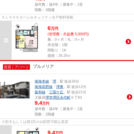
築年数：築4年 ｜募集中：
1室
階数：3階建
ＡＬＳＯＫホームセキュリティ全戸無料搭載
6
万
円
(管理費・共益費 5,000円)
敷：0ヶ月｜礼：0ヶ月
所在階：1階
間取り：1K
面積：26.29㎡
プルメリア
賃貸｜アパート
南海本線
「
堺
」駅 徒歩26分
南海高野線
「
堺東
」駅 徒歩12分
阪和線
「
三国ケ丘
」駅 徒歩21分
大阪府
堺市堺区
永代町
６丁83
9.4
万円
築年数：築4年 ｜募集中：
1室
階数：2階建
小型犬もしくは猫1匹のみ飼育可能な賃貸
9.4
万
円