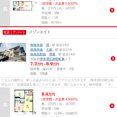
(管理費・共益費 5,000円)
敷：3万円｜礼：14万円
所在階：3階
間取り：1R
面積：40.50㎡
メゾンエイト
賃貸｜アパート
南海本線
「
堺
」駅 徒歩14分
南海本線
「
七道
」駅 徒歩12分
南海高野線
「
堺東
」駅 徒歩14分
大阪府
堺市堺区
神明町東
１丁
7.3
8.9
万円～
万円
築年数：築21年 ｜募集中：
3室
階数：2階建
こちらの物件は、駅へも徒歩14分と歩いてアクセスできます。2駅利用可能な物
件なので、交通経路を選ぶことができます。気になるイチオシ物件情報：「メゾ
ンエイト」。より詳しい情報や...
8.4
万
円
(管理費・共益費 4,500円)
敷：3万円｜礼：15万円
所在階：1階
間取り：1LDK＋1S(納戸)