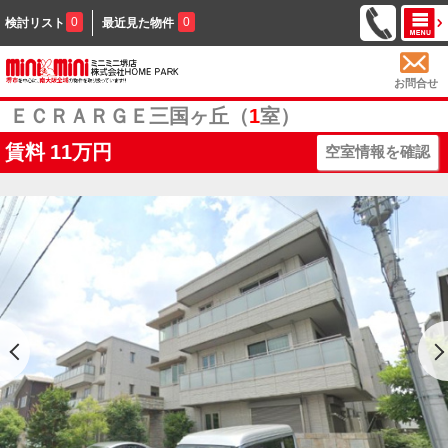
0
0
検討リスト
最近見た物件
お問合せ
ＥＣＲＡＲＧＥ三国ヶ丘（
1
室）
賃料
11万円
空室情報を確認