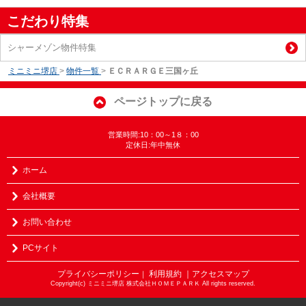
こだわり特集
シャーメゾン物件特集
ミニミニ堺店
>
物件一覧
>
ＥＣＲＡＲＧＥ三国ヶ丘
ページトップに戻る
営業時間:10：00～1８：00
定休日:年中無休
ホーム
会社概要
お問い合わせ
PCサイト
プライバシーポリシー
利用規約
｜アクセスマップ
｜
Copyright(c) ミニミニ堺店 株式会社ＨＯＭＥＰＡＲＫ All rights reserved.