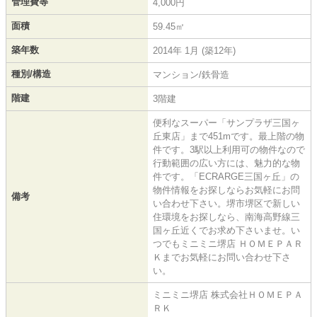
管理費等
4,000円
面積
59.45㎡
築年数
2014年 1月 (築12年)
種別/構造
マンション/鉄骨造
階建
3階建
便利なスーパー「サンプラザ三国ヶ
丘東店」まで451mです。最上階の物
件です。3駅以上利用可の物件なので
行動範囲の広い方には、魅力的な物
件です。「ECRARGE三国ヶ丘」の
物件情報をお探しならお気軽にお問
備考
い合わせ下さい。堺市堺区で新しい
住環境をお探しなら、南海高野線三
国ヶ丘近くでお求め下さいませ。い
つでもミニミニ堺店 ＨＯＭＥＰＡＲ
Ｋまでお気軽にお問い合わせ下さ
い。
ミニミニ堺店 株式会社ＨＯＭＥＰＡ
ＲＫ