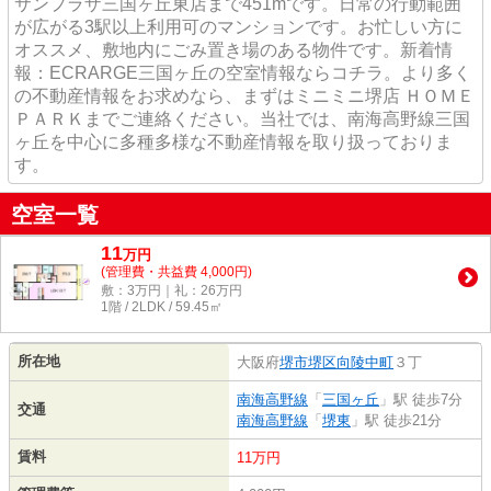
サンプラザ三国ヶ丘東店まで451mです。日常の行動範囲
が広がる3駅以上利用可のマンションです。お忙しい方に
オススメ、敷地内にごみ置き場のある物件です。新着情
報：ECRARGE三国ヶ丘の空室情報ならコチラ。より多く
の不動産情報をお求めなら、まずはミニミニ堺店 ＨＯＭＥ
ＰＡＲＫまでご連絡ください。当社では、南海高野線三国
ヶ丘を中心に多種多様な不動産情報を取り扱っておりま
す。
空室一覧
11
万
円
(管理費・共益費 4,000円)
敷：3万円｜礼：26万円
1階 / 2LDK / 59.45㎡
所在地
大阪府
堺市堺区
向陵中町
３丁
南海高野線
「
三国ヶ丘
」駅 徒歩7分
交通
南海高野線
「
堺東
」駅 徒歩21分
賃料
11万円