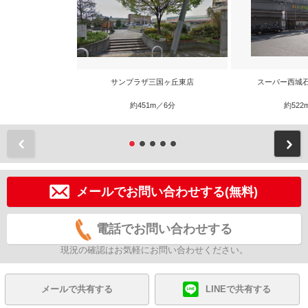
サンプラザ三国ヶ丘東店
スーパー西城
約451m／6分
約522
前
メールでお問い合わせする(無料)
電話でお問い合わせする
現況の確認はお気軽にお問い合わせください。
メールで共有する
LINEで共有する