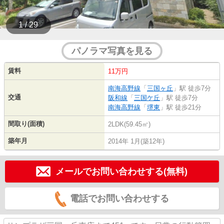
1 / 29
パノラマ写真を見る
賃料
11万円
南海高野線
「
三国ヶ丘
」駅 徒歩7分
交通
阪和線
「
三国ケ丘
」駅 徒歩7分
南海高野線
「
堺東
」駅 徒歩21分
間取り(面積)
2LDK(59.45㎡)
築年月
2014年 1月(築12年)
メールでお問い合わせする(無料)
電話でお問い合わせする