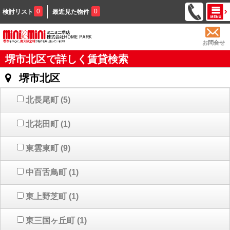
0
0
検討リスト
最近見た物件
お問合せ
堺市北区で詳しく賃貸検索
堺市北区
北長尾町
(5)
北花田町
(1)
東雲東町
(9)
中百舌鳥町
(1)
東上野芝町
(1)
東三国ヶ丘町
(1)