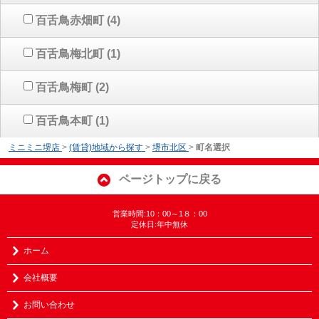
百舌鳥赤畑町
(4)
百舌鳥梅北町
(1)
百舌鳥梅町
(2)
百舌鳥本町
(1)
ミニミニ堺店
>
(賃貸)地域から探す
>
堺市北区
>
町名選択
ページトップに戻る
営業時間:10：00～1８：00
定休日:年中無休
ホーム
会社概要
お問い合わせ