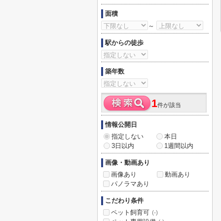
面積
～
駅からの徒歩
築年数
1
件が該当
情報公開日
指定しない
本日
3日以内
1週間以内
画像・動画あり
画像あり
動画あり
パノラマあり
こだわり条件
ペット飼育可
(-)