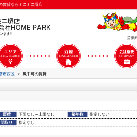
の賃貸ならミニミニ堺店
営業時
堺市西区
>
鳳中町の賃貸
面積
下限なし～上限なし
築年数
指定しない
間取り
指定なし