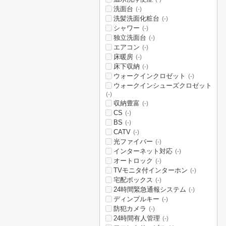
洗面台
(-)
洗髪洗面化粧台
(-)
シャワー
(-)
独立洗面台
(-)
エアコン
(-)
床暖房
(-)
床下収納
(-)
ウォークインクロゼット
(-)
ウォークインシューズクロゼット
(-)
収納豊富
(-)
CS
(-)
BS
(-)
CATV
(-)
光ファイバー
(-)
インターネット対応
(-)
オートロック
(-)
TVモニタ付インターホン
(-)
宅配ボックス
(-)
24時間緊急通報システム
(-)
ディンプルキー
(-)
防犯カメラ
(-)
24時間有人管理
(-)