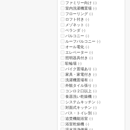
ファミリー向け
(-)
室内洗濯機置場
(-)
フローリング
(-)
ロフト付き
(-)
メゾネット
(-)
ベランダ
(-)
バルコニー
(-)
ルーフバルコニー
(-)
オール電化
(-)
エレベーター
(-)
照明器具付き
(-)
駐輪場
(-)
バイク置場あり
(-)
家具・家電付き
(-)
洗濯機置場有
(-)
外観タイル張り
(-)
コンロ２口以上
(-)
食器洗い乾燥機
(-)
システムキッチン
(-)
対面式キッチン
(-)
バス・トイレ別
(-)
追焚機能浴室
(-)
浴室乾燥機
(-)
温水洗浄便座
(-)