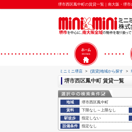
堺市西区鳳中町の賃貸一覧｜南大阪・堺市
ミニミニ堺店
>
(賃貸)地域から探す
>
堺市西区鳳中町 賃貸一覧
地域
堺市西区鳳中町
賃料
下限なし～上限なし
駅徒歩
指定しない
設備条件
指定なし