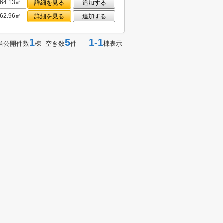
64.13㎡
詳細を見る
追加する
62.96㎡
詳細を見る
追加する
1
5
1-1
当公開件数
棟 空き数
件
棟表示