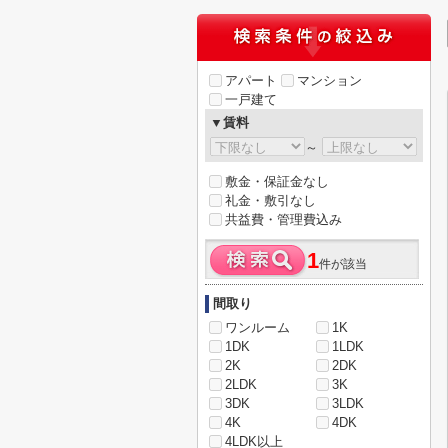
アパート
マンション
一戸建て
▼賃料
～
敷金・保証金なし
礼金・敷引なし
共益費・管理費込み
1
件が該当
間取り
ワンルーム
1K
1DK
1LDK
2K
2DK
2LDK
3K
3DK
3LDK
4K
4DK
4LDK以上