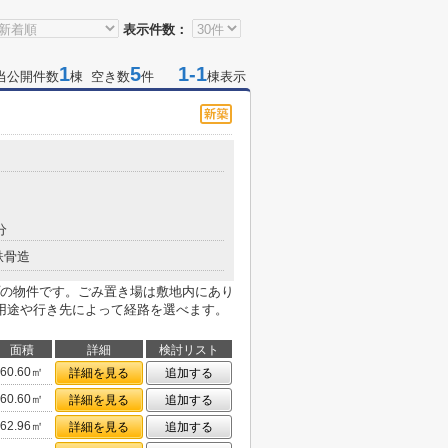
表示件数：
1
5
1-1
当公開件数
棟 空き数
件
棟表示
分
鉄骨造
の物件です。ごみ置き場は敷地内にあり
用途や行き先によって経路を選べます。
面積
詳細
検討リスト
60.60㎡
詳細を見る
追加する
60.60㎡
詳細を見る
追加する
62.96㎡
詳細を見る
追加する