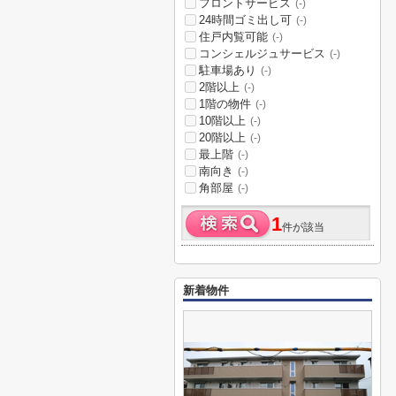
フロントサービス
(-)
24時間ゴミ出し可
(-)
住戸内覧可能
(-)
コンシェルジュサービス
(-)
駐車場あり
(-)
2階以上
(-)
1階の物件
(-)
10階以上
(-)
20階以上
(-)
最上階
(-)
南向き
(-)
角部屋
(-)
1
件が該当
新着物件