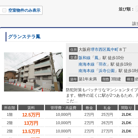
並び順：
空室物件のみ表示
該
グランステラ鳳
大阪府
堺市西区
鳳中町
８丁
住所
交通
阪和線
「
鳳
」駅 徒歩10分
南海本線
「
羽衣
」駅 徒歩19分
南海本線
「
浜寺公園
」駅 徒歩18
築1年未満
3階建
築年
階数
構造
防犯対策もバッチリなマンションタイプ
ます。物件の近くに駅が2つあるため、
こだ...
所在階
賃料
管理費・共益費
敷金
礼金
間取り
12.5
万円
1階
10,000円
2万円
25万円
2LDK
13
万円
2階
10,000円
2万円
26万円
2LDK
13.5
万円
2階
10,000円
2万円
27万円
2LDK