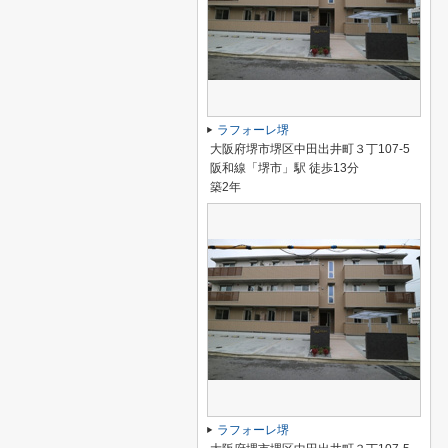
ラフォーレ堺
大阪府堺市堺区中田出井町３丁107-5
阪和線「堺市」駅 徒歩13分
築2年
ラフォーレ堺