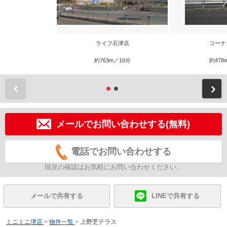
ライフ石津店
コーナ
約763m／10分
約478
前
メールでお問い合わせする(無料)
電話でお問い合わせする
現況の確認はお気軽にお問い合わせください。
メールで共有する
LINEで共有する
ミニミニ堺店
>
物件一覧
>
上野芝テラス