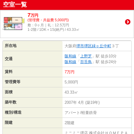
空室一覧
7
万
円
(管理費・共益費 5,000円)
敷：0ヶ月｜礼：12.5万円
1-2階 / 1DK＋1S(納戸) / 43.33㎡
所在地
大阪府
堺市堺区
緑ヶ丘中町
３丁
阪和線
「
上野芝
」駅 徒歩10分
交通
阪和線
「
百舌鳥
」駅 徒歩24分
賃料
7万円
管理費等
5,000円
面積
43.33㎡
築年数
2007年 4月 (築19年)
種別/構造
アパート/軽量鉄骨
階建
2階建
ミニミニ堺店 株式会社ＨＯＭＥＰＡ