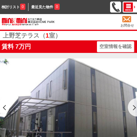
0
0
検討リスト
最近見た物件
お問合せ
上野芝テラス（
1
室）
賃料
7万円
空室情報を確認