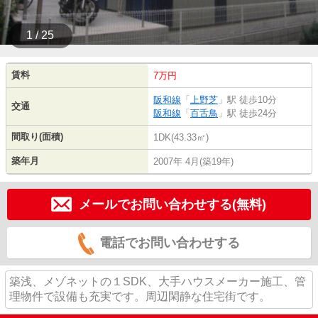
1 / 25
賃料
7万円
阪和線
「
上野芝
」駅 徒歩10分
交通
阪和線
「
百舌鳥
」駅 徒歩24分
間取り(面積)
1DK(43.33㎡)
築年月
2007年 4月(築19年)
メールでお問い合わせする(無料)
電話でお問い合わせする
築浅、メゾネットの１SDK、大手ハウスメーカー施工、管
理物件で設備も充実です。周辺閑静な住宅街です。