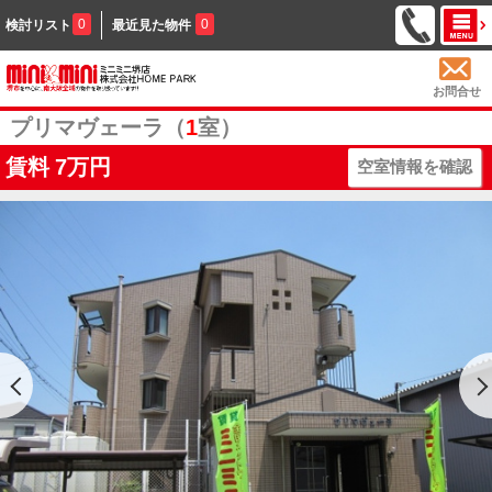
0
0
検討リスト
最近見た物件
お問合せ
プリマヴェーラ（
1
室）
賃料
7万円
空室情報を確認