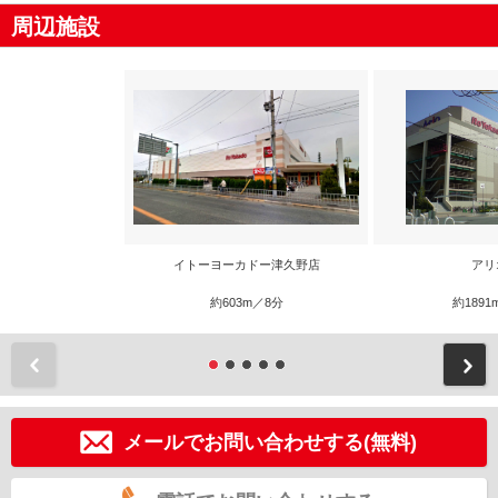
周辺施設
イトーヨーカドー津久野店
アリ
約603m／8分
約1891
前
メールでお問い合わせする(無料)