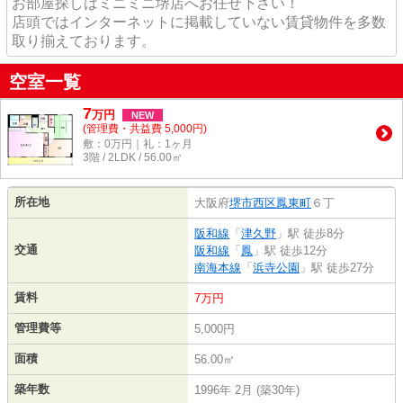
お部屋探しはミニミニ堺店へお任せ下さい！
店頭ではインターネットに掲載していない賃貸物件を多数
取り揃えております。
空室一覧
7
万
円
NEW
(管理費・共益費 5,000円)
敷：0万円｜礼：1ヶ月
3階 / 2LDK / 56.00㎡
所在地
大阪府
堺市西区
鳳東町
６丁
阪和線
「
津久野
」駅 徒歩8分
交通
阪和線
「
鳳
」駅 徒歩12分
南海本線
「
浜寺公園
」駅 徒歩27分
賃料
7万円
管理費等
5,000円
面積
56.00㎡
築年数
1996年 2月 (築30年)