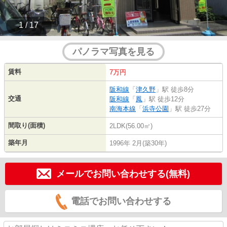
1 / 17
パノラマ写真を見る
賃料
7万円
阪和線
「
津久野
」駅 徒歩8分
交通
阪和線
「
鳳
」駅 徒歩12分
南海本線
「
浜寺公園
」駅 徒歩27分
間取り(面積)
2LDK(56.00㎡)
築年月
1996年 2月(築30年)
メールでお問い合わせする(無料)
電話でお問い合わせする