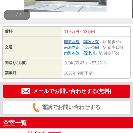
1 / 7
賃料
11.6万円～12万円
南海本線
「
諏訪ノ森
」駅 徒歩3分
交通
南海本線
「
浜寺公園
」駅 徒歩18分
南海本線
「
石津川
」駅 徒歩16分
間取り(面積)
2LDK(55.47㎡～57.25㎡)
築年月
2026年 9月(予定)
メールでお問い合わせする(無料)
電話でお問い合わせする
空室一覧