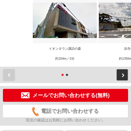
イオンタウン諏訪の森
浜寺
約154m／2分
約1355
前
メールでお問い合わせする(無料)
電話でお問い合わせする
現況の確認はお気軽にお問い合わせください。