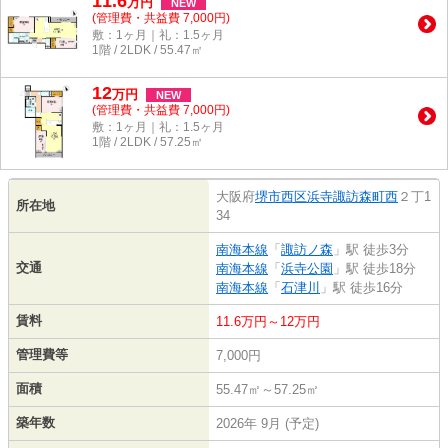
11.6
万
円
NEW
(管理費・共益費 7,000円)
敷：1ヶ月｜礼：1.5ヶ月
1階 / 2LDK / 55.47㎡
12
万
円
NEW
(管理費・共益費 7,000円)
敷：1ヶ月｜礼：1.5ヶ月
1階 / 2LDK / 57.25㎡
大阪府
堺市西区
浜寺諏訪森町西
２丁1
所在地
34
南海本線
「
諏訪ノ森
」駅 徒歩3分
交通
南海本線
「
浜寺公園
」駅 徒歩18分
南海本線
「
石津川
」駅 徒歩16分
賃料
11.6万円～12万円
管理費等
7,000円
面積
55.47㎡～57.25㎡
築年数
2026年 9月 (予定)