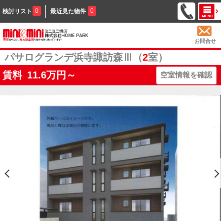
0
0
検討リスト
最近見た物件
お問合せ
パサログランデ浜寺諏訪森Ⅲ（
2
室）
賃料
11.6
万円～
空室情報を確認