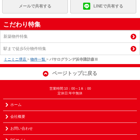
メールで共有する
LINEで共有する
こだわり特集
新築物件特集
駅まで徒歩5分物件特集
ミニミニ堺店
>
物件一覧
>
パサログランデ浜寺諏訪森Ⅲ
ページトップに戻る
営業時間:10：00～1８：00
定休日:年中無休
ホーム
会社概要
お問い合わせ