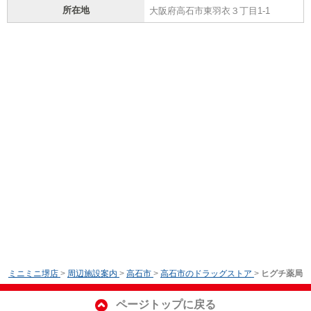
所在地
大阪府高石市東羽衣３丁目1-1
ミニミニ堺店
>
周辺施設案内
>
高石市
>
高石市のドラッグストア
>
ヒグチ薬局
ページトップに戻る