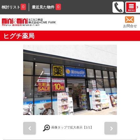
0
0
検討リスト
最近見た物件
お問合せ
ヒグチ薬局
前
次
画像タップで拡大表示【
1
/1】