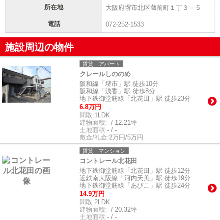
所在地
大阪府堺市北区蔵前町１丁３－５
電話
072-252-1533
施設周辺の物件
賃貸｜アパート
クレールしののめ
阪和線「堺市」駅 徒歩10分
阪和線「浅香」駅 徒歩8分
地下鉄御堂筋線「北花田」駅 徒歩23分
6.8万円
間取:
1LDK
建物面積:
- / 12.21坪
土地面積:
- / -
敷金/礼金:
2万円/5万円
賃貸｜マンション
コントレール北花田
地下鉄御堂筋線「北花田」駅 徒歩12分
近鉄南大阪線「河内天美」駅 徒歩19分
地下鉄御堂筋線「あびこ」駅 徒歩24分
14.9万円
間取:
2LDK
建物面積:
- / 20.32坪
土地面積:
- / -