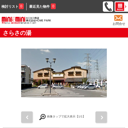
0
0
検討リスト
最近見た物件
お問合せ
さらさの湯
前
次
画像タップで拡大表示【
1
/1】