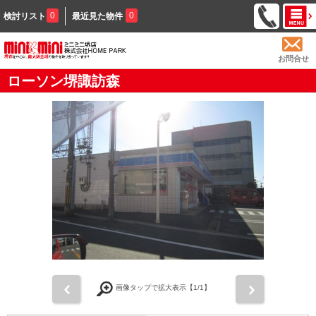
0
0
検討リスト
最近見た物件
お問合せ
ローソン堺諏訪森
前
次
画像タップで拡大表示【
1
/1】