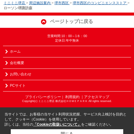
ミニミニ堺店
>
周辺施設案内
>
堺市西区
>
堺市西区のコンビニエンスストア
>
ローソン堺諏訪森
ページトップに戻る
営業時間:10：00～1８：00
定休日:年中無休
ホーム
会社概要
お問い合わせ
PCサイト
プライバシーポリシー
利用規約
｜アクセスマップ
｜
Copyright(c) ミニミニ堺店 株式会社ＨＯＭＥＰＡＲＫ All rights reserved.
当サイトでは、お客様の当サイト利用状況把握、サービス向上検討を目的と
して、クッキー（Cookie）を使用しています。
詳しくは、当社の
「Cookieの取扱いについて」
をご確認ください。
閉じる