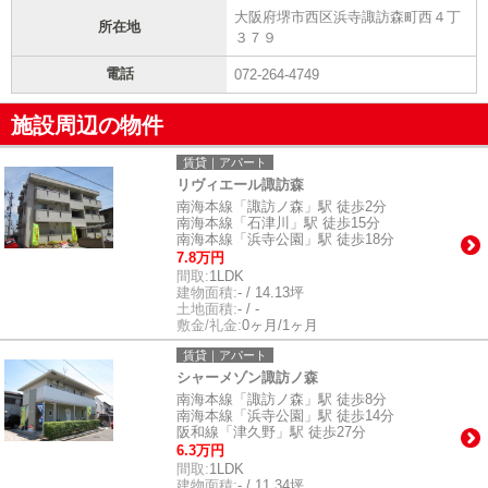
大阪府堺市西区浜寺諏訪森町西４丁
所在地
３７９
電話
072-264-4749
施設周辺の物件
賃貸｜アパート
リヴィエール諏訪森
南海本線「諏訪ノ森」駅 徒歩2分
南海本線「石津川」駅 徒歩15分
南海本線「浜寺公園」駅 徒歩18分
7.8万円
間取:
1LDK
建物面積:
- / 14.13坪
土地面積:
- / -
敷金/礼金:
0ヶ月/1ヶ月
賃貸｜アパート
シャーメゾン諏訪ノ森
南海本線「諏訪ノ森」駅 徒歩8分
南海本線「浜寺公園」駅 徒歩14分
阪和線「津久野」駅 徒歩27分
6.3万円
間取:
1LDK
建物面積:
- / 11.34坪