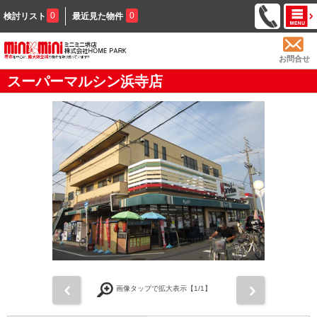
0
0
検討リスト
最近見た物件
お問合せ
スーパーマルシン浜寺店
前
次
画像タップで拡大表示【
1
/1】