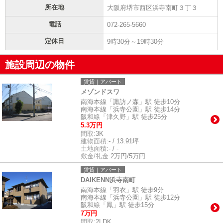
所在地
大阪府堺市西区浜寺南町３丁３
電話
072-265-5660
定休日
9時30分～19時30分
施設周辺の物件
賃貸｜アパート
メゾンドスワ
南海本線「諏訪ノ森」駅 徒歩10分
南海本線「浜寺公園」駅 徒歩14分
阪和線「津久野」駅 徒歩25分
5.3万円
間取:
3K
建物面積:
- / 13.91坪
土地面積:
- / -
敷金/礼金:
2万円/5万円
賃貸｜アパート
DAIKENN浜寺南町
南海本線「羽衣」駅 徒歩9分
南海本線「浜寺公園」駅 徒歩12分
阪和線「鳳」駅 徒歩15分
7万円
間取:
2LDK