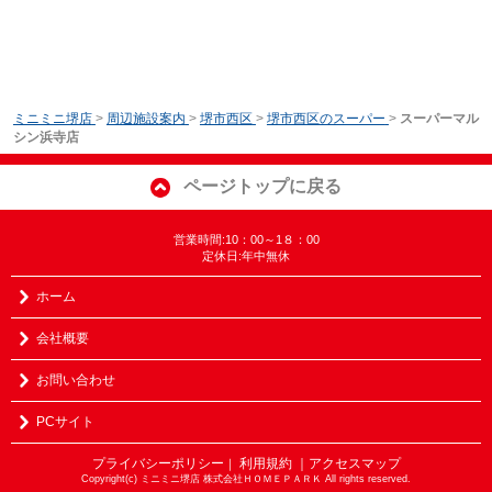
ミニミニ堺店
>
周辺施設案内
>
堺市西区
>
堺市西区のスーパー
>
スーパーマル
シン浜寺店
ページトップに戻る
営業時間:10：00～1８：00
定休日:年中無休
ホーム
会社概要
お問い合わせ
PCサイト
プライバシーポリシー
利用規約
｜アクセスマップ
｜
Copyright(c) ミニミニ堺店 株式会社ＨＯＭＥＰＡＲＫ All rights reserved.