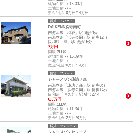
建物面積:
- / 15.09坪
土地面積:
- / -
敷金/礼金:
0万円/14万円
賃貸｜アパート
DAIKENN浜寺南町
南海本線「羽衣」駅 徒歩9分
南海本線「浜寺公園」駅 徒歩12分
阪和線「鳳」駅 徒歩15分
7万円
間取:
2LDK
建物面積:
- / 15.09坪
土地面積:
- / -
敷金/礼金:
0万円/14万円
賃貸｜アパート
シャーメゾン諏訪ノ森
南海本線「諏訪ノ森」駅 徒歩8分
南海本線「浜寺公園」駅 徒歩14分
阪和線「津久野」駅 徒歩27分
6.3万円
間取:
1LDK
建物面積:
- / 11.34坪
土地面積:
- / -
敷金/礼金:
2万円/8万円
賃貸｜マンション
シャーメゾンセレーノ