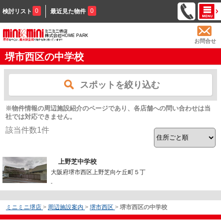
0
0
検討リスト
最近見た物件
お問合せ
堺市西区の中学校
スポットを絞り込む
※物件情報の周辺施設紹介のページであり、各店舗への問い合わせは当
社では対応できません。
該当件数
1
件
上野芝中学校
大阪府堺市西区上野芝向ケ丘町５丁
-
ミニミニ堺店
>
周辺施設案内
>
堺市西区
>
堺市西区の中学校