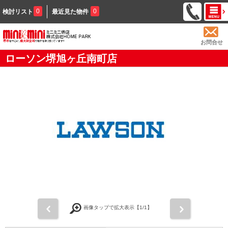
0
0
検討リスト
最近見た物件
お問合せ
ローソン堺旭ヶ丘南町店
前
次
画像タップで拡大表示【
1
/1】