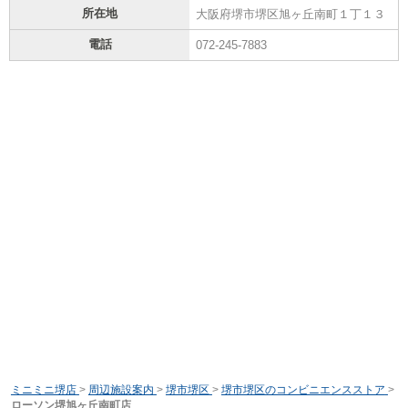
所在地
大阪府堺市堺区旭ヶ丘南町１丁１３
電話
072-245-7883
ミニミニ堺店
>
周辺施設案内
>
堺市堺区
>
堺市堺区のコンビニエンスストア
>
ローソン堺旭ヶ丘南町店