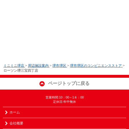
ミニミニ堺店
>
周辺施設案内
>
堺市堺区
>
堺市堺区のコンビニエンスストア
>
ローソン堺三宝四丁店
ページトップに戻る
営業時間:10：00～1８：00
定休日:年中無休
ホーム
会社概要