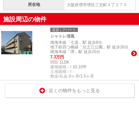
所在地
大阪府堺市堺区三宝町４丁２７０
施設周辺の物件
賃貸｜アパート
シャトレ清風
南海本線「七道」駅 徒歩8分
地下鉄四つ橋線「住之江公園」駅 徒歩26分
南海本線「堺」駅 徒歩25分
7.3万円
間取:
1LDK
建物面積:
- / 10.10坪
土地面積:
- / -
敷金/礼金:
0ヶ月/1.5ヶ月
近くの物件をもっと見る