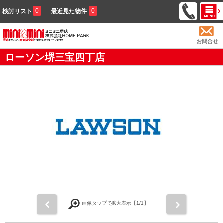
0
0
検討リスト
最近見た物件
お問合せ
ローソン堺三宝四丁店
前
次
画像タップで拡大表示【
1
/1】