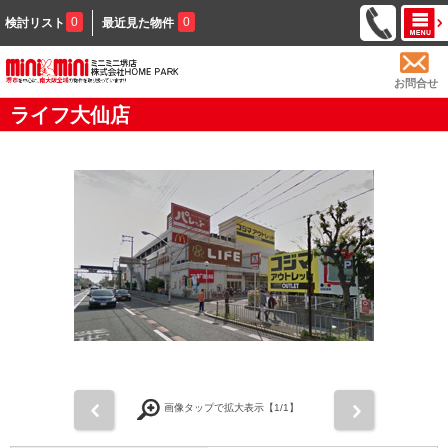
0
0
検討リスト
最近見た物件
お問合せ
ライフ大仙店
前
次
画像タップで拡大表示【
1
/1】