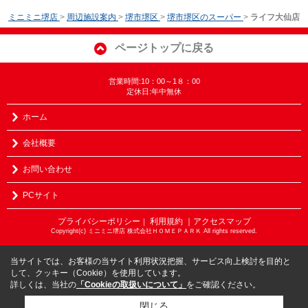
ミニミニ堺店
>
周辺施設案内
>
堺市堺区
>
堺市堺区のスーパー
>
ライフ大仙店
ページトップに戻る
営業時間:10：00～1８：00
定休日:年中無休
ホーム
会社概要
お問い合わせ
PCサイト
プライバシーポリシー
利用規約
｜アクセスマップ
｜
Copyright(c) ミニミニ堺店 株式会社ＨＯＭＥＰＡＲＫ All rights reserved.
当サイトでは、お客様の当サイト利用状況把握、サービス向上検討を目的と
して、クッキー（Cookie）を使用しています。
詳しくは、当社の
「Cookieの取扱いについて」
をご確認ください。
閉じる