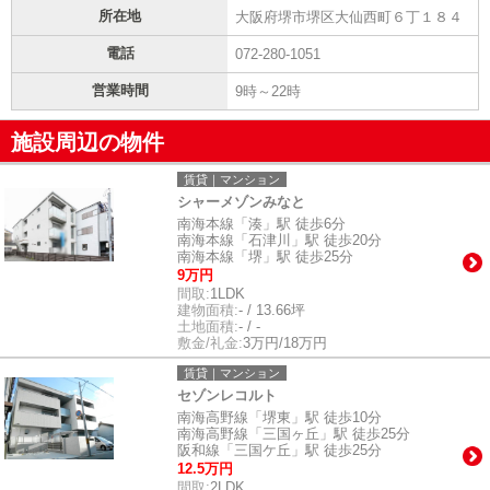
所在地
大阪府堺市堺区大仙西町６丁１８４
電話
072-280-1051
営業時間
9時～22時
施設周辺の物件
賃貸｜マンション
シャーメゾンみなと
南海本線「湊」駅 徒歩6分
南海本線「石津川」駅 徒歩20分
南海本線「堺」駅 徒歩25分
9万円
間取:
1LDK
建物面積:
- / 13.66坪
土地面積:
- / -
敷金/礼金:
3万円/18万円
賃貸｜マンション
セゾンレコルト
南海高野線「堺東」駅 徒歩10分
南海高野線「三国ヶ丘」駅 徒歩25分
阪和線「三国ケ丘」駅 徒歩25分
12.5万円
間取:
2LDK