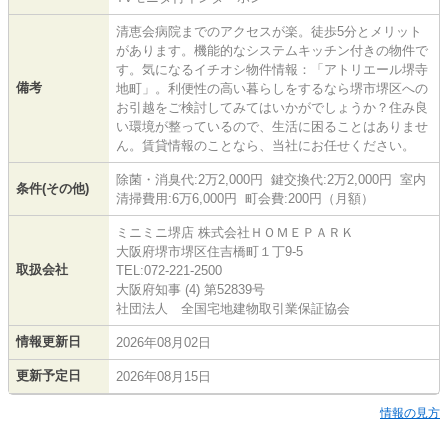
清恵会病院までのアクセスが楽。徒歩5分とメリット
があります。機能的なシステムキッチン付きの物件で
す。気になるイチオシ物件情報：「アトリエール堺寺
備考
地町」。利便性の高い暮らしをするなら堺市堺区への
お引越をご検討してみてはいかがでしょうか？住み良
い環境が整っているので、生活に困ることはありませ
ん。賃貸情報のことなら、当社にお任せください。
除菌・消臭代:2万2,000円 鍵交換代:2万2,000円 室内
条件(その他)
清掃費用:6万6,000円 町会費:200円（月額）
ミニミニ堺店 株式会社ＨＯＭＥＰＡＲＫ
大阪府堺市堺区住吉橋町１丁9-5
取扱会社
TEL:072-221-2500
大阪府知事 (4) 第52839号
社団法人 全国宅地建物取引業保証協会
情報更新日
2026年08月02日
更新予定日
2026年08月15日
情報の見方