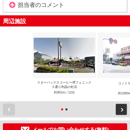
担当者のコメント
周辺施設
スターバックスコーヒー堺フェニック
コノミ
ス通り利晶の杜店
約901m／12分
約1060
前
メールでお問い合わせする(無料)