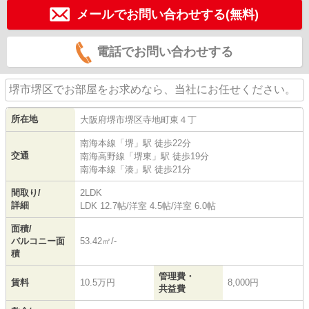
メールでお問い合わせする(無料)
電話でお問い合わせする
堺市堺区でお部屋をお求めなら、当社にお任せください。
所在地
大阪府
堺市堺区
寺地町東
４丁
南海本線
「
堺
」駅 徒歩22分
交通
南海高野線
「
堺東
」駅 徒歩19分
南海本線
「
湊
」駅 徒歩21分
間取り/
2LDK
詳細
LDK 12.7帖
/
洋室 4.5帖
/
洋室 6.0帖
面積/
バルコニー面
53.42㎡/-
積
管理費・
賃料
10.5万円
8,000円
共益費