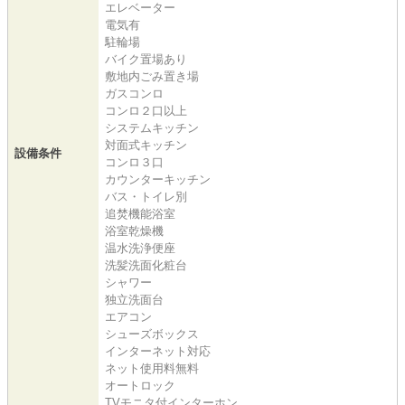
エレベーター
電気有
駐輪場
バイク置場あり
敷地内ごみ置き場
ガスコンロ
コンロ２口以上
システムキッチン
対面式キッチン
設備条件
コンロ３口
カウンターキッチン
バス・トイレ別
追焚機能浴室
浴室乾燥機
温水洗浄便座
洗髪洗面化粧台
シャワー
独立洗面台
エアコン
シューズボックス
インターネット対応
ネット使用料無料
オートロック
TVモニタ付インターホン