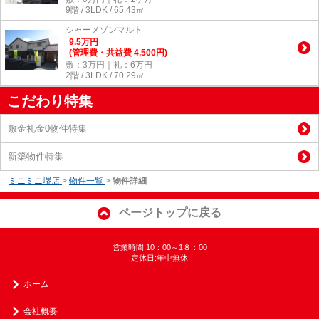
9階 / 3LDK / 65.43㎡
シャーメゾンマルト
9.5
万
円
(管理費・共益費 4,500円)
敷：3万円｜礼：6万円
2階 / 3LDK / 70.29㎡
こだわり特集
敷金礼金0物件特集
新築物件特集
ミニミニ堺店
>
物件一覧
>
物件詳細
ページトップに戻る
営業時間:10：00～1８：00
定休日:年中無休
ホーム
会社概要