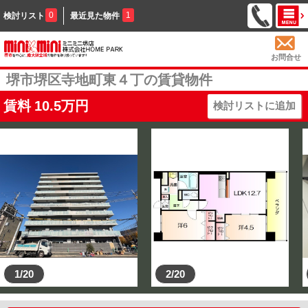
0
1
検討リスト
最近見た物件
お問合せ
堺市堺区寺地町東４丁の賃貸物件
賃料
10.5
万円
検討リストに追加
1/20
2/20