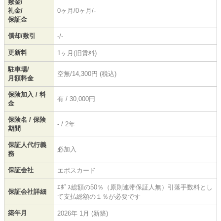
敷金/
礼金/
0ヶ月/0ヶ月/-
保証金
償却/敷引
-/-
更新料
1ヶ月(旧賃料)
駐車場/
空無/14,300円 (税込)
月額料金
保険加入 / 料
有 / 30,000円
金
保険名 / 保険
- / 2年
期間
保証人代行義
必加入
務
保証会社
エポスカード
ｴﾎﾟｽ総額の50％（原則連帯保証人無）引落手数料とし
保証会社詳細
て支払総額の１％が必要です
築年月
2026年 1月 (新築)