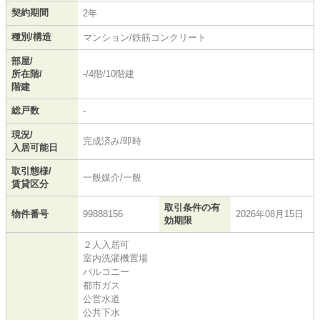
契約期間
2年
種別/構造
マンション/鉄筋コンクリート
部屋/
所在階/
-/4階/10階建
階建
総戸数
-
現況/
完成済み/即時
入居可能日
取引態様/
一般媒介/一般
賃貸区分
取引条件の有
物件番号
99888156
2026年08月15日
効期限
２人入居可
室内洗濯機置場
バルコニー
都市ガス
公営水道
公共下水