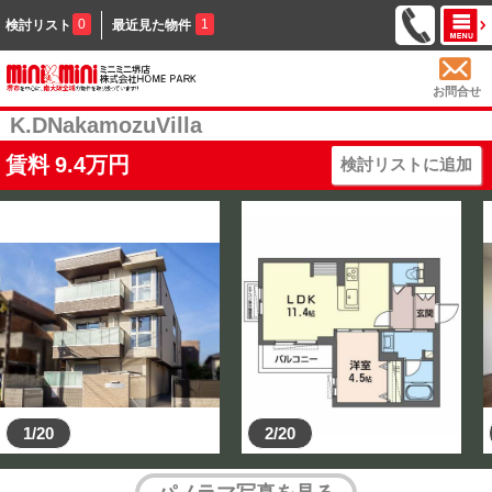
0
1
検討リスト
最近見た物件
お問合せ
K.DNakamozuVilla
賃料
9.4
万円
検討リストに追加
1/20
2/20