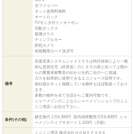
光ファイバー
ネット使用料無料
オートロック
TVモニタ付インターホン
宅配ボックス
複層ガラス
ディンプルキー
防犯カメラ
初期費用カード決済可
高遮音床システムシャイド５５は特許技術により一般
的な賃貸住宅（鉄骨造）のＬ６５の床と比べて上階か
らの重量床衝撃音の伝わりを約二分の一に低減。
ガスを効率的に使用できるエコジョーズ採用です。
備考
他社様がネット掲載している物件もほぼ取扱っており
ます。
多数の物件を全て当店からご案内可能です。
シャーメゾンのことならシャーメゾンショップのミニ
ミニ堺店へお任せ下さい。
鍵交換代:1万4,300円 室内清掃費用:5万9,400円 シャ
条件(その他)
ーメゾンライフサポート:1,320円（月額）
ミニミニ堺店 株式会社ＨＯＭＥＰＡＲＫ