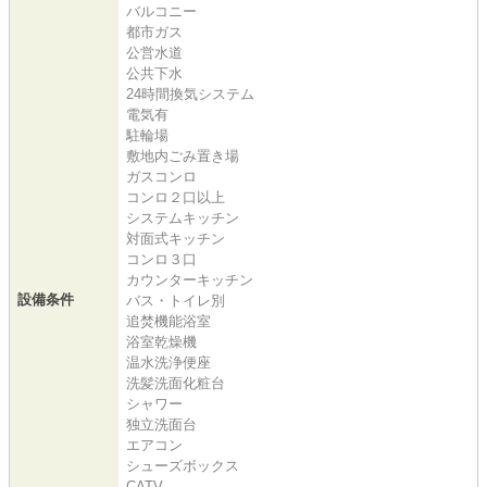
バルコニー
都市ガス
公営水道
公共下水
24時間換気システム
電気有
駐輪場
敷地内ごみ置き場
ガスコンロ
コンロ２口以上
システムキッチン
対面式キッチン
コンロ３口
カウンターキッチン
設備条件
バス・トイレ別
追焚機能浴室
浴室乾燥機
温水洗浄便座
洗髪洗面化粧台
シャワー
独立洗面台
エアコン
シューズボックス
CATV