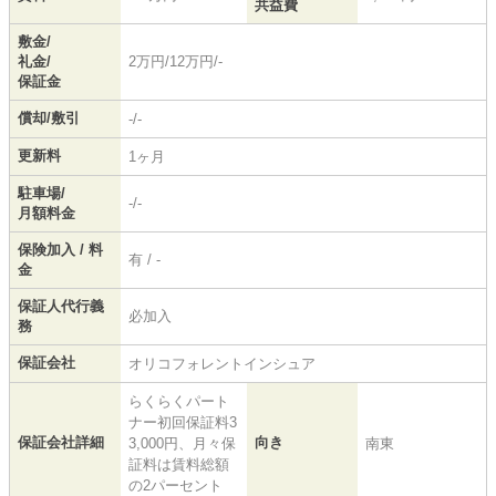
共益費
敷金/
礼金/
2万円/12万円/-
保証金
償却/敷引
-/-
更新料
1ヶ月
駐車場/
-/-
月額料金
保険加入 / 料
有 / -
金
保証人代行義
必加入
務
保証会社
オリコフォレントインシュア
らくらくパート
ナー初回保証料3
保証会社詳細
向き
3,000円、月々保
南東
証料は賃料総額
の2パーセント