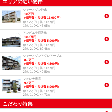
エリアの近い物件
シャーメゾン静永
10
万
円
(管理費・共益費 11,000円)
敷：2万円｜礼：15万円
1階 / 1LDK / 43.05㎡
アンビエラ百舌鳥
10.2
万
円
(管理費・共益費 5,000円)
敷：2万円｜礼：15万円
2階 / 2LDK / 69.48㎡
シャーメゾンアグレアーブル
8.9
万
円
(管理費・共益費 4,500円)
敷：2万円｜礼：15万円
2階 / 1LDK / 40.50㎡
フォレナ東雲
9.5
万
円
(管理費・共益費 6,000円)
敷：2万円｜礼：15万円
2階 / 1LDK / 44.73㎡
こだわり特集