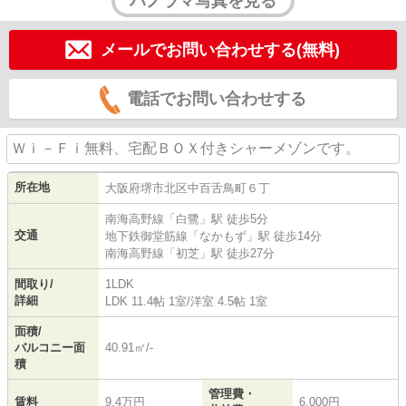
パノラマ写真を見る
メールでお問い合わせする(無料)
電話でお問い合わせする
Ｗｉ－Ｆｉ無料、宅配ＢＯＸ付きシャーメゾンです。
所在地
大阪府
堺市北区
中百舌鳥町
６丁
南海高野線
「
白鷺
」駅 徒歩5分
交通
地下鉄御堂筋線
「
なかもず
」駅 徒歩14分
南海高野線
「
初芝
」駅 徒歩27分
間取り/
1LDK
詳細
LDK 11.4帖 1室
/
洋室 4.5帖 1室
面積/
バルコニー面
40.91㎡/-
積
管理費・
賃料
9.4万円
6,000円