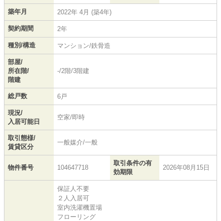
築年月
2022年 4月 (築4年)
契約期間
2年
種別/構造
マンション/鉄骨造
部屋/
所在階/
-/2階/3階建
階建
総戸数
6戸
現況/
空家/即時
入居可能日
取引態様/
一般媒介/一般
賃貸区分
取引条件の有
物件番号
104647718
2026年08月15日
効期限
保証人不要
２人入居可
室内洗濯機置場
フローリング