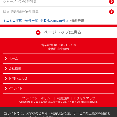
シャーメゾン物件特集
駅まで徒歩5分物件特集
ミニミニ堺店
>
物件一覧
>
K.DNakamozuVilla
>
物件詳細
ページトップに戻る
営業時間:10：00～1８：00
定休日:年中無休
ホーム
会社概要
お問い合わせ
PCサイト
プライバシーポリシー
利用規約
｜アクセスマップ
｜
Copyright(c) ミニミニ堺店 株式会社ＨＯＭＥＰＡＲＫ All rights reserved.
当サイトでは、お客様の当サイト利用状況把握、サービス向上検討を目的と