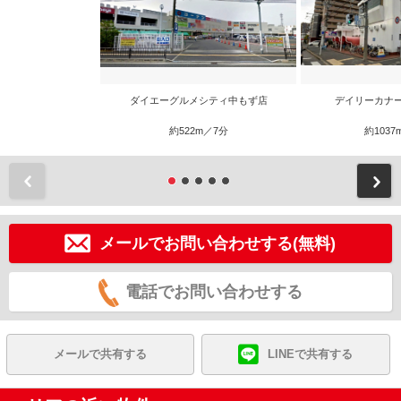
ダイエーグルメシティ中もず店
デイリーカナ
約522m／7分
約1037
前
メールでお問い合わせする(無料)
電話でお問い合わせする
メールで共有する
LINEで共有する