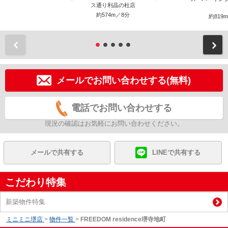
ス通り利晶の杜店
約574m／8分
約819
前
メールでお問い合わせする(無料)
電話でお問い合わせする
現況の確認はお気軽にお問い合わせください。
メールで共有する
LINEで共有する
こだわり特集
新築物件特集
ミニミニ堺店
>
物件一覧
>
FREEDOM residence堺寺地町