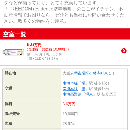
タなどが揃っており、とても充実しています。
「FREEDOM residence堺寺地町」のここがイチオシ。不
動産情報でお困りなら、ぜひとも当社にお問い合わせくだ
さい。数多くの物件をご用意。
空室一覧
6.6
万
円
(管理費・共益費 10,000円)
敷：0ヶ月｜礼：1ヶ月
4階 / 1LDK / 28.97㎡
所在地
大阪府
堺市堺区
少林寺町東
１丁
南海本線
「
堺
」駅 徒歩18分
交通
南海本線
「
湊
」駅 徒歩15分
南海高野線
「
堺東
」駅 徒歩25分
賃料
6.6万円
管理費等
10,000円
面積
28.97㎡