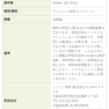
築年数
2026年 9月 (予定)
種別/構造
マンション/鉄筋コンクリート
階建
15階建
物件の周辺に2駅あるので移動範囲も
広がります。防犯対策もバッチリな
マンションタイプの物件です。共用
部には敷地内ごみ置き場・エレベー
タなど様々な設備やサービスが揃っ
ているので便利です。こだわりポイ
備考
ント満載のFREEDOM residence堺寺
地町。堺市堺区で新しい住環境をお
探しなら、南海本線堺駅近くでお求
めください。いつでもミニミニ堺店
ＨＯＭＥＰＡＲＫまでお気軽にお問
い合わせください。
ミニミニ堺店 株式会社ＨＯＭＥＰＡ
ＲＫ
大阪府堺市堺区住吉橋町１丁9-5
取扱会社
TEL:072-221-2500
大阪府知事 (4) 第52839号