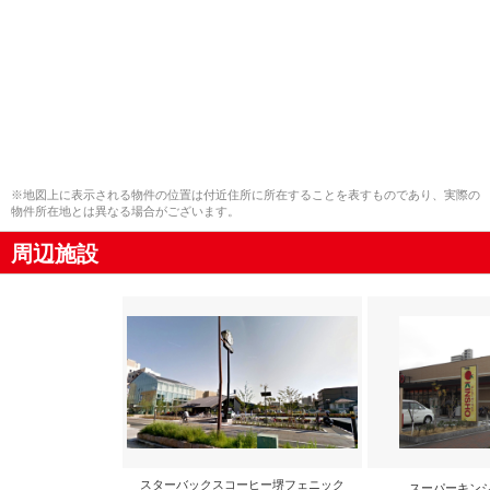
※地図上に表示される物件の位置は付近住所に所在することを表すものであり、実際の
物件所在地とは異なる場合がございます。
周辺施設
スターバックスコーヒー堺フェニック
スーパーキン