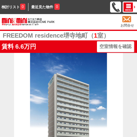
0
0
検討リスト
最近見た物件
お問合せ
FREEDOM residence堺寺地町（
1
室）
賃料
6.6万円
空室情報を確認