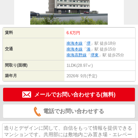
賃料
6.6万円
南海本線
「
堺
」駅 徒歩18分
交通
南海本線
「
湊
」駅 徒歩15分
南海高野線
「
堺東
」駅 徒歩25分
間取り(面積)
1LDK(28.97㎡)
築年月
2026年 9月(予定)
メールでお問い合わせする(無料)
電話でお問い合わせする
造りとデザインに関して、自信をもって情報を提供できる
マンションです。共用部には敷地内ごみ置き場・エレベー