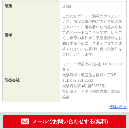
階建
2階建
こだわりポイント満載のボンヌシャ
ンス。清潔な敷地内ごみ置き場のあ
るアパート。落ち着いた街並みが魅
力のアパートはこちらです。いち早
備考
くご希望の条件から不動産情報をお
届けするために、スタッフまでご連
絡ください。お客様に合った物件を
ご紹介いたします。
ミニミニ堺店 株式会社ＨＯＭＥＰＡ
ＲＫ
大阪府堺市堺区住吉橋町１丁9-5
取扱会社
TEL:072-221-2500
大阪府知事 (4) 第52839号
社団法人 全国宅地建物取引業保証
協会
情報の見方
メールでお問い合わせする(無料)