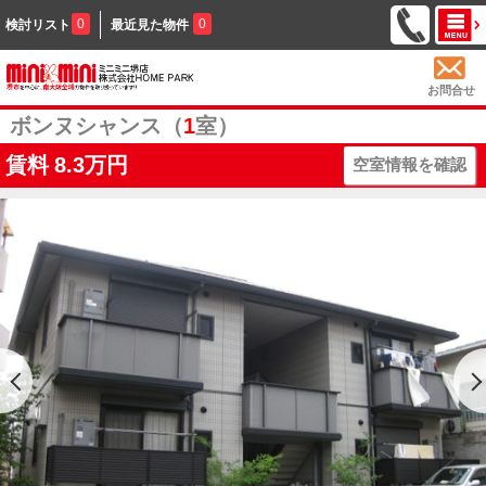
0
0
検討リスト
最近見た物件
お問合せ
ボンヌシャンス（
1
室）
賃料
8.3万円
空室情報を確認