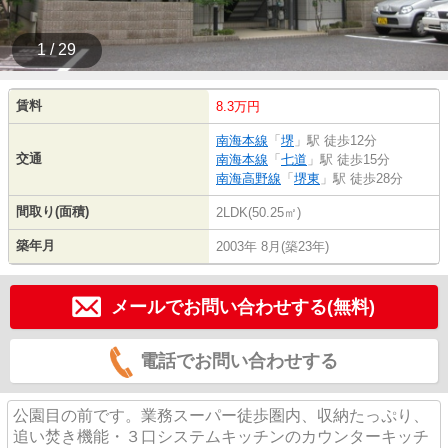
1 / 29
賃料
8.3万円
南海本線
「
堺
」駅 徒歩12分
交通
南海本線
「
七道
」駅 徒歩15分
南海高野線
「
堺東
」駅 徒歩28分
間取り(面積)
2LDK(50.25㎡)
築年月
2003年 8月(築23年)
メールでお問い合わせする(無料)
電話でお問い合わせする
公園目の前です。業務スーパー徒歩圏内、収納たっぷり、
追い焚き機能・３口システムキッチンのカウンターキッチ