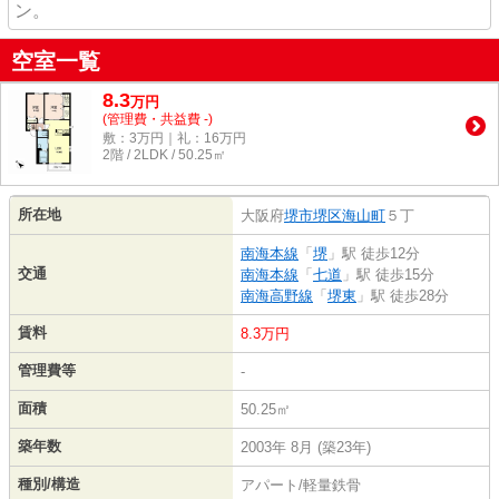
ン。
空室一覧
8.3
万
円
(管理費・共益費 -)
敷：3万円｜礼：16万円
2階 / 2LDK / 50.25㎡
所在地
大阪府
堺市堺区
海山町
５丁
南海本線
「
堺
」駅 徒歩12分
交通
南海本線
「
七道
」駅 徒歩15分
南海高野線
「
堺東
」駅 徒歩28分
賃料
8.3万円
管理費等
-
面積
50.25㎡
築年数
2003年 8月 (築23年)
種別/構造
アパート/軽量鉄骨