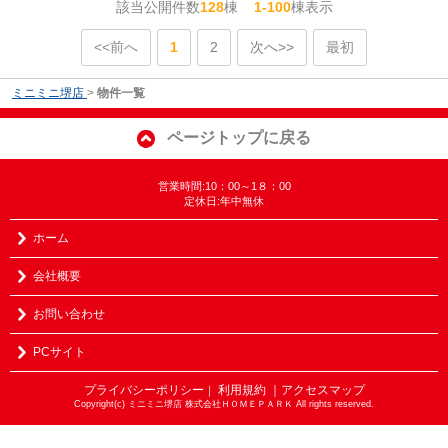
該当公開件数
128
棟
1-100
棟表示
<<前へ
1
2
次へ>>
最初
ミニミニ堺店
>
物件一覧
ページトップに戻る
営業時間:10：00～1８：00
定休日:年中無休
ホーム
会社概要
お問い合わせ
PCサイト
プライバシーポリシー
利用規約
｜アクセスマップ
｜
Copyright(c) ミニミニ堺店 株式会社ＨＯＭＥＰＡＲＫ All rights reserved.