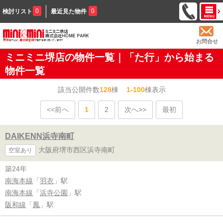
0
0
検討リスト
最近見た物件
お問合せ
ミニミニ堺店の物件一覧｜「た行」から始まる
物件一覧
該当公開件数
128
棟
1-100
棟表示
<<前へ
1
2
次へ>>
最初
DAIKENN浜寺南町
大阪府堺市西区浜寺南町
空室あり
築24年
南海本線
「
羽衣
」駅
南海本線
「
浜寺公園
」駅
阪和線
「
鳳
」駅