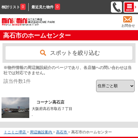
0
0
検討リスト
最近見た物件
お問合せ
高石市のホームセンター
スポットを絞り込む
※物件情報の周辺施設紹介のページであり、各店舗への問い合わせは当
社では対応できません。
該当件数
1
件
コーナン高石店
大阪府高石市取石７丁目
-
ミニミニ堺店
>
周辺施設案内
>
高石市
>
高石市のホームセンター