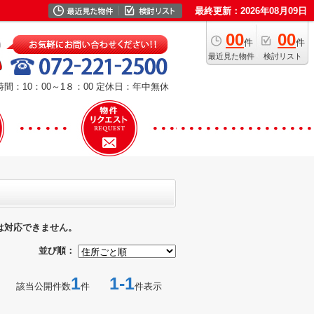
最終更新：2026年08月09日
00
00
件
件
最近見た物件
検討リスト
間：10：00～1８：00
定休日：年中無休
は対応できません。
並び順：
1
1-1
該当公開件数
件
件表示