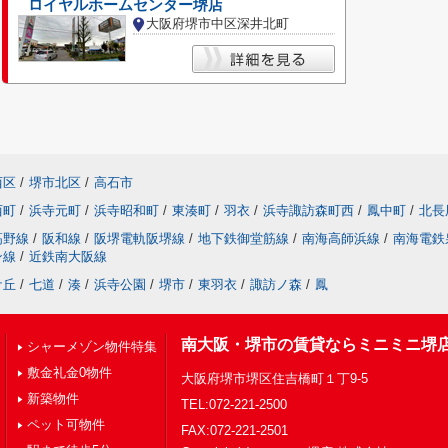
ロイヤルホームセンター堺店
大阪府堺市中区深井北町
西区
/
堺市北区
/
高石市
西町
/
浜寺元町
/
浜寺昭和町
/
東湊町
/
羽衣
/
浜寺諏訪森町西
/
鳳中町
/
北長
高野線
/
阪和線
/
阪堺電軌阪堺線
/
地下鉄御堂筋線
/
南海高師浜線
/
南海電鉄
ン線
/
近鉄南大阪線
ケ丘
/
七道
/
湊
/
浜寺公園
/
堺市
/
東羽衣
/
諏訪ノ森
/
鳳
南大阪・堺市の賃貸ならミニミニ堺
シャーメゾン物件特集
敷金礼金0物件
大阪府堺市堺区住吉橋町１丁9-5
新築物件
TEL:072-221-2500
ペット可物件
FAX:072-221-2501