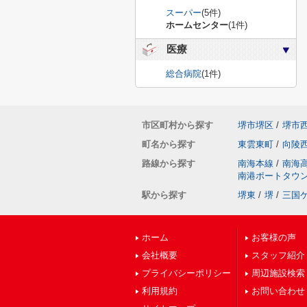
スーパー
(5件)
ホームセンター
(1件)
医療
総合病院
(1件)
市区町村から探す
堺市堺区
/
堺市
町名から探す
東雲東町
/
向陵
路線から探す
南海本線
/
南海
南港ポートタウ
駅から探す
堺東
/
堺
/
三国
ホーム
お客様の声
会社概要
スタッフ紹介
プライバシーポリシー
周辺施設検索
利用規約
お問い合わせ