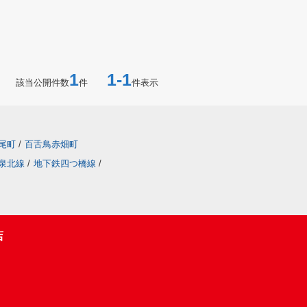
1
1-1
該当公開件数
件
件表示
尾町
/
百舌鳥赤畑町
泉北線
/
地下鉄四つ橋線
/
店