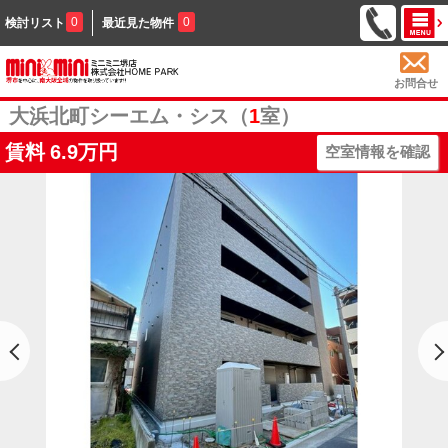
0
0
検討リスト
最近見た物件
お問合せ
大浜北町シーエム・シス（
1
室）
賃料
6.9万円
空室情報を確認