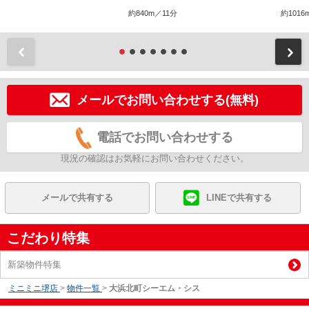
約840m／11分
約1016
前
メールでお問い合わせする(無料)
電話でお問い合わせする
現況の確認はお気軽にお問い合わせください。
メールで共有する
LINEで共有する
こだわり特集
新築物件特集
ミニミニ堺店
>
物件一覧
>
大浜北町シーエム・シス