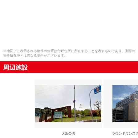
※地図上に表示される物件の位置は付近住所に所在することを表すものであり、実際の
物件所在地とは異なる場合がございます。
周辺施設
大浜公園
ラウンドワンス