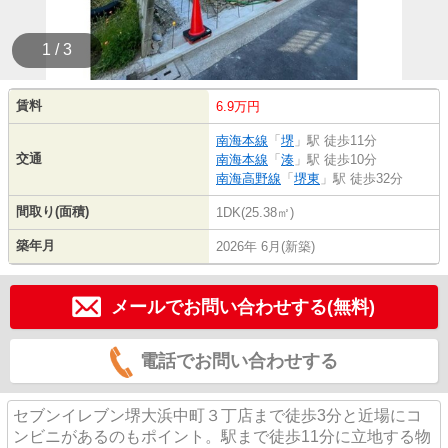
1 / 3
賃料
6.9万円
南海本線
「
堺
」駅 徒歩11分
交通
南海本線
「
湊
」駅 徒歩10分
南海高野線
「
堺東
」駅 徒歩32分
間取り(面積)
1DK(25.38㎡)
築年月
2026年 6月(新築)
メールでお問い合わせする(無料)
電話でお問い合わせする
セブンイレブン堺大浜中町３丁店まで徒歩3分と近場にコ
ンビニがあるのもポイント。駅まで徒歩11分に立地する物