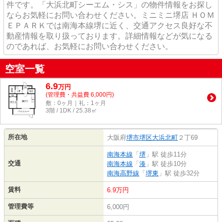
件です。「大浜北町シーエム・シス」の物件情報をお探し
ならお気軽にお問い合わせください。ミニミニ堺店 ＨＯＭ
ＥＰＡＲＫでは南海本線堺に近く、交通アクセス良好な不
動産情報を取り扱っております。詳細情報などが気になる
のであれば、お気軽にお問い合わせください。
空室一覧
6.9
万
円
(管理費・共益費 6,000円)
敷：0ヶ月｜礼：1ヶ月
3階 / 1DK / 25.38㎡
所在地
大阪府
堺市堺区
大浜北町
２丁69
南海本線
「
堺
」駅 徒歩11分
交通
南海本線
「
湊
」駅 徒歩10分
南海高野線
「
堺東
」駅 徒歩32分
賃料
6.9万円
管理費等
6,000円