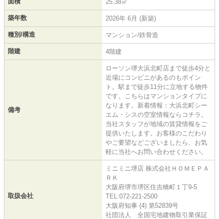
面積
25.38㎡
築年数
2026年 6月 (新築)
種別/構造
マンション/鉄骨造
階建
4階建
ローソン堺大浜北町店まで徒歩4分と
近場にコンビニがあるのもポイン
ト。駅まで徒歩11分に立地する物件
です。こちらはマンションタイプに
なります。新着情報：大浜北町シー
備考
エム・シスの空室情報ならコチラ。
当社スタッフが地域の賃貸情報をご
提供いたします。お客様のこだわり
やご要望などございましたら、お気
軽に当社へお問い合わせください。
ミニミニ堺店 株式会社ＨＯＭＥＰＡ
ＲＫ
大阪府堺市堺区住吉橋町１丁9-5
取扱会社
TEL:072-221-2500
大阪府知事 (4) 第52839号
社団法人 全国宅地建物取引業保証