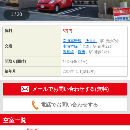
1 / 20
賃料
8万円
南海高野線
「
浅香山
」駅 徒歩7分
交通
南海本線
「
七道
」駅 徒歩22分
阪和線
「
堺市
」駅 徒歩24分
間取り(面積)
1LDK(45.04㎡)
築年月
2014年 1月(築12年)
メールでお問い合わせする(無料)
電話でお問い合わせする
空室一覧