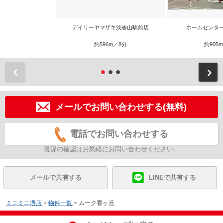
デイリーヤマザキ浅香山駅前店
ホームセンタ
約596m／8分
約905
前
メールでお問い合わせする(無料)
電話でお問い合わせする
現況の確認はお気軽にお問い合わせください。
メールで共有する
LINEで共有する
ミニミニ堺店
>
物件一覧
>
ムーク香ヶ丘