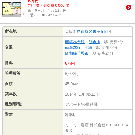
8
万
円
(管理費・共益費 6,000円)
敷：0ヶ月｜礼：12万円
1階 / 1LDK / 45.04㎡
所在地
大阪府
堺市堺区
香ヶ丘町
４丁
南海高野線
「
浅香山
」駅 徒歩7分
交通
南海本線
「
七道
」駅 徒歩22分
阪和線
「
堺市
」駅 徒歩24分
賃料
8万円
管理費等
6,000円
面積
45.04㎡
築年数
2014年 1月 (築12年)
種別/構造
アパート/軽量鉄骨
階建
3階建
ミニミニ堺店 株式会社ＨＯＭＥＰＡ
ＲＫ