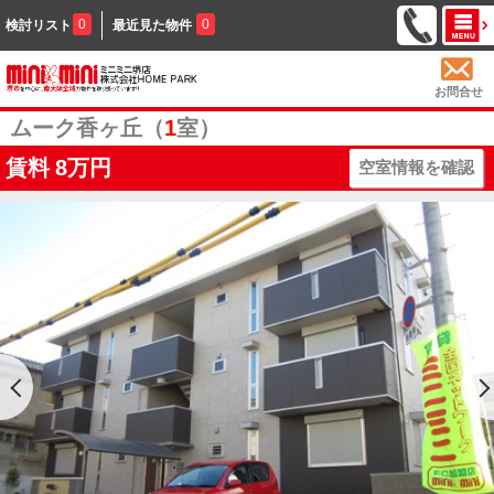
0
0
検討リスト
最近見た物件
お問合せ
ムーク香ヶ丘（
1
室）
賃料
8万円
空室情報を確認