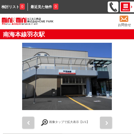
0
0
検討リスト
最近見た物件
お問合せ
南海本線羽衣駅
前
次
画像タップで拡大表示【
1
/1】