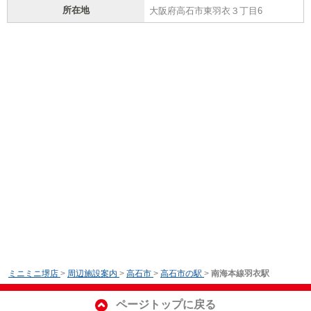
所在地
大阪府高石市東羽衣３丁目6
ミニミニ堺店
>
周辺施設案内
>
高石市
>
高石市の駅
>
南海本線羽衣駅
ページトップに戻る