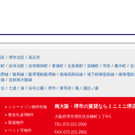
西区
/
堺市北区
/
高石市
東町
/
浜寺元町
/
浜寺昭和町
/
東湊町
/
北長尾町
/
栄橋町
/
羽衣
/
鳳中町
/
浜
高野線
/
阪和線
/
阪堺電軌阪堺線
/
南海高師浜線
/
地下鉄御堂筋線
/
南海電鉄
ン線
/
近鉄南大阪線
ケ丘
/
七道
/
湊
/
浜寺公園
/
堺市
/
東羽衣
/
鳳
/
諏訪ノ森
南大阪・堺市の賃貸ならミニミニ堺
シャーメゾン物件特集
敷金礼金0物件
大阪府堺市堺区住吉橋町１丁9-5
新築物件
TEL:072-221-2500
ペット可物件
FAX:072-221-2501