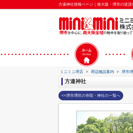
方違神社情報ページ｜南大阪・堺市の賃貸
ミニミニ堺店
>
周辺施設案内
>
堺市
方違神社
<<堺市堺区の寺院・神社の一覧へ