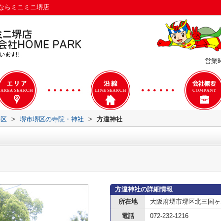
ならミニミニ堺店
営業時
堺区
>
堺市堺区の寺院・神社
>
方違神社
方違神社の詳細情報
所在地
大阪府堺市堺区北三国ヶ
電話
072-232-1216