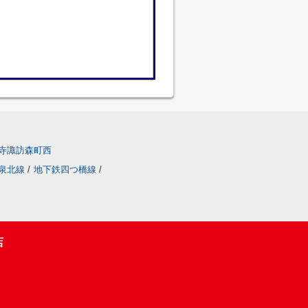
寺諏訪森町西
泉北線
/
地下鉄四つ橋線
/
店