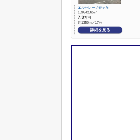
エルセレーノ香ヶ丘
1DK/42.65㎡
7.3
万円
約1350m／17分
詳細を見る