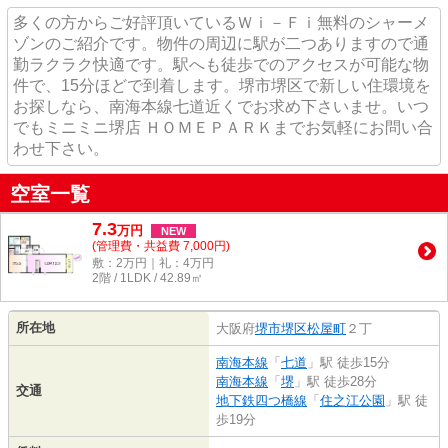
多くの方からご好評頂いているＷｉ－Ｆｉ無料のシャーメ
ゾンのご紹介です。物件の周辺に駅が二つありますので通
勤ラクラク快適です。駅へも徒歩でのアクセスが可能な物
件で、15分ほどで到着します。堺市堺区で新しい住環境を
お探しなら、南海本線七道近くでお求め下さいませ。いつ
でもミニミニ堺店 ＨＯＭＥＰＡＲＫまでお気軽にお問い合
わせ下さい。
空室一覧
7.3
万
円
NEW
(管理費・共益費 7,000円)
敷：2万円｜礼：4万円
2階 / 1LDK / 42.89㎡
所在地
大阪府
堺市堺区
松屋町
２丁
南海本線
「
七道
」駅 徒歩15分
南海本線
「
堺
」駅 徒歩28分
交通
地下鉄四つ橋線
「
住之江公園
」駅 徒
歩19分