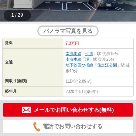
1 / 29
パノラマ写真を見る
賃料
7.3万円
南海本線
「
七道
」駅 徒歩15分
南海本線
「
堺
」駅 徒歩28分
交通
地下鉄四つ橋線
「
住之江公園
」駅 徒
歩19分
間取り(面積)
1LDK(42.89㎡)
築年月
2020年 8月(築6年)
メールでお問い合わせする(無料)
電話でお問い合わせする