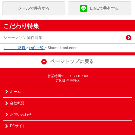
メールで共有する
LINEで共有する
こだわり特集
シャーメゾン物件特集
ミニミニ堺店
>
物件一覧
>
ShamaisonLeone
ページトップに戻る
営業時間:10：00～1８：00
定休日:年中無休
ホーム
会社概要
お問い合わせ
PCサイト