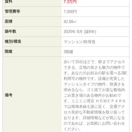
賃料
7.3万円
管理費等
7,000円
面積
42.89㎡
築年数
2020年 8月 (築6年)
種別/構造
マンション/鉄骨造
階建
3階建
歩いて15分ほどで、駅までアクセス
できる、立地の良さも魅力の物件で
す。あなたのお好みの駅を選べる2駅
利用可の物件です。設備が充実した
マンションタイプの物件。快適さを
求めるなら、ゴミ捨てが楽な敷地内
備考
ごみ置き場のある物件がお勧めで
す。ミニミニ堺店 ＨＯＭＥＰＡＲＫ
では南海本線七道に近く、交通アク
セス良好な不動産情報を取り扱って
おります。詳細情報などが気になる
のであれば、お気軽にお問い合わせ
ください。