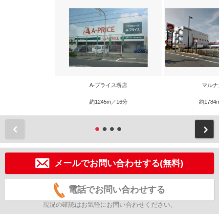
A-プライス堺店
マルナ
約1245m／16分
約1784
前
メールでお問い合わせする(無料)
電話でお問い合わせする
現況の確認はお気軽にお問い合わせください。