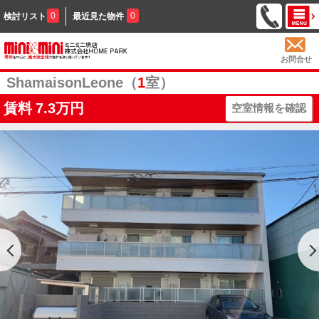
0
0
検討リスト
最近見た物件
お問合せ
ShamaisonLeone（
1
室）
賃料
7.3万円
空室情報を確認