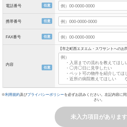
電話番号
任意
携帯番号
任意
FAX番号
任意
【市之町西エヌエム・スワサントへのお
内容
任意
※
利用規約
及び
プライバシーポリシー
を必ずお読みください。左記内容に同
さい。
未入力項目がありま