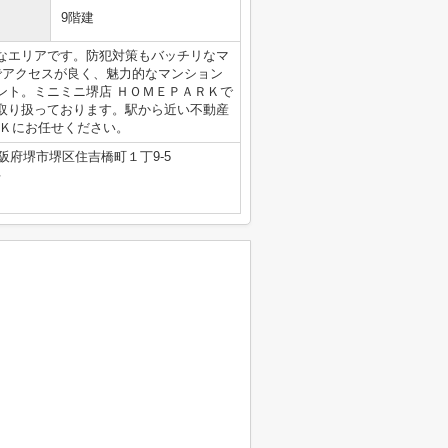
9階建
なエリアです。防犯対策もバッチリなマ
でアクセスが良く、魅力的なマンション
ント。ミニミニ堺店 ＨＯＭＥＰＡＲＫで
取り扱っております。駅から近い不動産
ＲＫにお任せください。
阪府堺市堺区住吉橋町１丁9-5
号