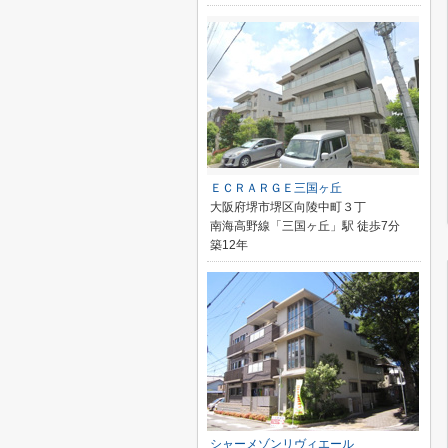
ＥＣＲＡＲＧＥ三国ヶ丘
大阪府堺市堺区向陵中町３丁
南海高野線「三国ヶ丘」駅 徒歩7分
築12年
シャーメゾンリヴィエール