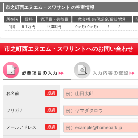
市之町西エヌエム・スワサント
の空室情報
所在階
賃料
管理費・共益費
敷金/礼金/保証金/償却/敷引
1階
6.1万円
9,000円
/
/
/
/
0ヶ月
0ヶ月
-
-
-
市之町西エヌエム・スワサント
へのお問い合わせ
お名前
必須
フリガナ
必須
メールアドレス
必須