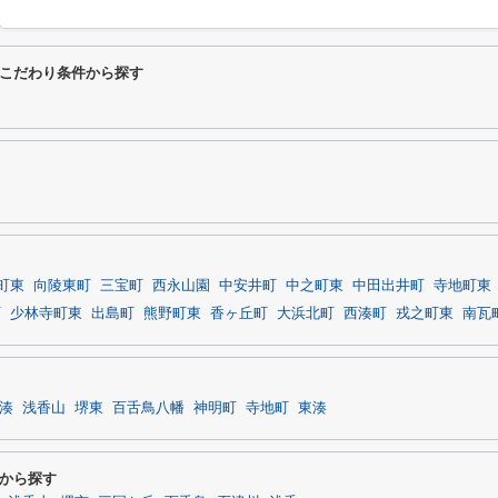
こだわり条件から探す
町東
向陵東町
三宝町
西永山園
中安井町
中之町東
中田出井町
寺地町東
西
少林寺町東
出島町
熊野町東
香ヶ丘町
大浜北町
西湊町
戎之町東
南瓦
湊
浅香山
堺東
百舌鳥八幡
神明町
寺地町
東湊
から探す