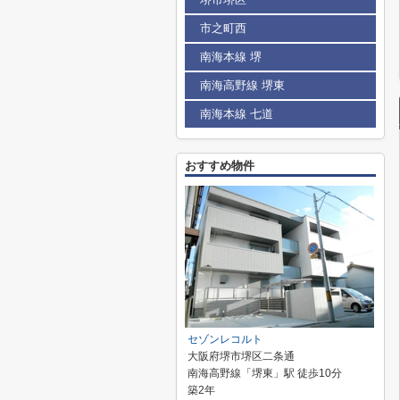
市之町西
南海本線 堺
南海高野線 堺東
南海本線 七道
おすすめ物件
セゾンレコルト
大阪府堺市堺区二条通
南海高野線「堺東」駅 徒歩10分
築2年