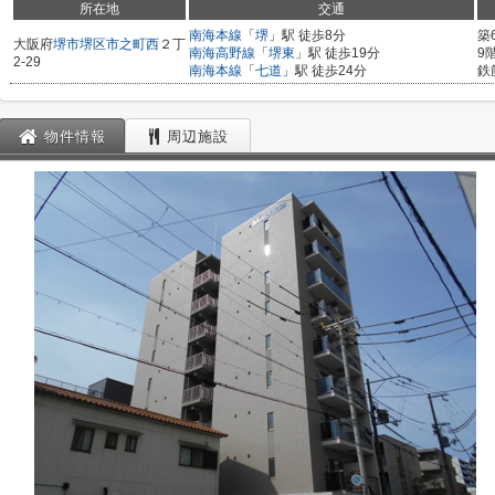
所在地
交通
南海本線
「
堺
」駅 徒歩8分
築
大阪府
堺市堺区
市之町西
２丁
南海高野線
「
堺東
」駅 徒歩19分
9
2-29
南海本線
「
七道
」駅 徒歩24分
鉄
物件情報
周辺施設