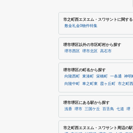
市之町西エヌエム・スワサントに関する
敷金礼金0物件特集
堺市堺区以外の市区町村から探す
堺市西区
堺市北区
高石市
堺市堺区の町名から探す
向陵西町
東湊町
栄橋町
一条通
神明
向陵中町
車之町東
霞ヶ丘町
市之町
堺市堺区にある駅から探す
浅香
堺市
三国ケ丘
百舌鳥
七道
堺
市之町西エヌエム・スワサント周辺の駅