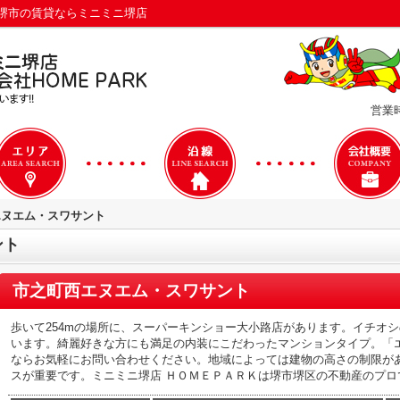
堺市の賃貸ならミニミニ堺店
営業時
エヌエム・スワサント
ント
市之町西エヌエム・スワサント
歩いて254mの場所に、スーパーキンショー大小路店があります。イチオ
います。綺麗好きな方にも満足の内装にこだわったマンションタイプ。「
ならお気軽にお問い合わせください。地域によっては建物の高さの制限が
スが重要です。ミニミニ堺店 ＨＯＭＥＰＡＲＫは堺市堺区の不動産のプロ