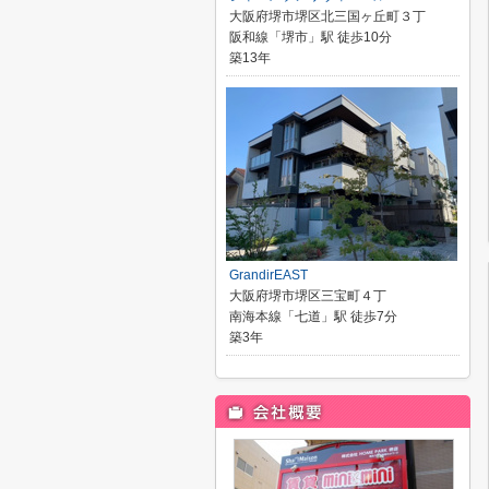
大阪府堺市堺区北三国ヶ丘町３丁
阪和線「堺市」駅 徒歩10分
築13年
GrandirEAST
大阪府堺市堺区三宝町４丁
南海本線「七道」駅 徒歩7分
築3年