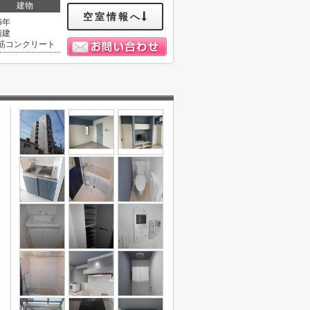
建物
空室情報へ
6年
階建
筋コンクリート