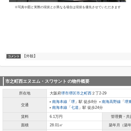
※写真や図と実際の現状とが異なる場合は現状を優先させていただきます
【外観】
コメント
市之町西エヌエム・スワサント
の物件概要
所在地
大阪府
堺市堺区
市之町西
２丁2-29
南海本線
「
堺
」駅 徒歩8分
南海高野線
「
堺
交通
南海本線
「
七道
」駅 徒歩24分
賃料
6.1万円
管理費・共
面積
28.01㎡
築年月（築