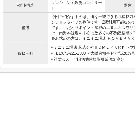
マンション / 鉄筋コンクリー
種別/構造
階建
ト
今回ご紹介するのは、街を一望できる眺望良好
ンションタイプの物件です。2駅利用可能なの
備考
です。こだわりポイント満載のエヌエムスワサ
は、南海本線堺を中心に数多くの不動産情報を
をお求めの方は、ミニミニ堺店 ＨＯＭＥＰＡ
ミニミニ堺店 株式会社ＨＯＭＥＰＡＲＫ
大
TEL:072-221-2500
大阪府知事 (4) 第52839
取扱会社
社団法人 全国宅地建物取引業保証協会